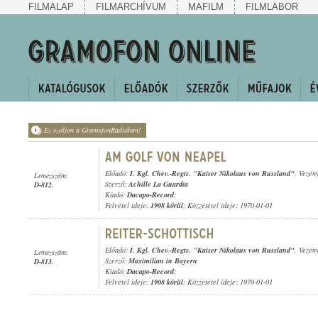
FILMALAP
FILMARCHÍVUM
MAFILM
FILMLABOR
Ez szóljon a GramofonRádióban!
Előadó:
I. Kgl. Chev.-Regts. "Kaiser Nikolaus von Russland"
, Vezén
Lemezszám:
Szerző:
Achille La Guardia
D-812.
Kiadó:
Dacapo-Record
;
Felvétel ideje:
1908 körül
; Közzététel ideje: 1970-01-01
Előadó:
I. Kgl. Chev.-Regts. "Kaiser Nikolaus von Russland"
, Vezén
Lemezszám:
Szerző:
Maximilian in Bayern
D-813.
Kiadó:
Dacapo-Record
;
Felvétel ideje:
1908 körül
; Közzététel ideje: 1970-01-01