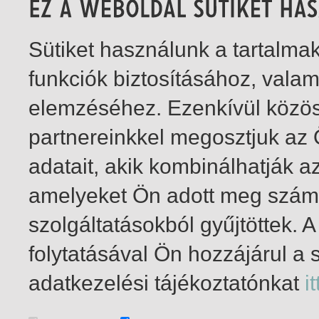
Sütiket használunk a tartalm
funkciók biztosításához, vala
elemzéséhez. Ezenkívül közö
partnereinkkel megosztjuk az
adatait, akik kombinálhatják a
amelyeket Ön adott meg számu
szolgáltatásokból gyűjtöttek.
folytatásával Ön hozzájárul a 
1-2
/ összesen 2 találat
adatkezelési tájékoztatónkat
it