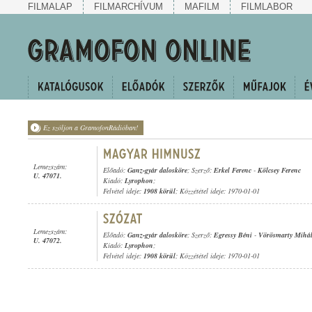
FILMALAP
FILMARCHÍVUM
MAFILM
FILMLABOR
Ez szóljon a GramofonRádióban!
Lemezszám:
Előadó:
Ganz-gyár dalosköre
; Szerző:
Erkel Ferenc
-
Kölcsey Ferenc
U. 47071.
Kiadó:
Lyrophon
;
Felvétel ideje:
1908 körül
; Közzététel ideje: 1970-01-01
Lemezszám:
Előadó:
Ganz-gyár dalosköre
; Szerző:
Egressy Béni
-
Vörösmarty Mihá
U. 47072.
Kiadó:
Lyrophon
;
Felvétel ideje:
1908 körül
; Közzététel ideje: 1970-01-01