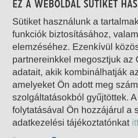
Sütiket használunk a tartalm
funkciók biztosításához, vala
elemzéséhez. Ezenkívül közö
partnereinkkel megosztjuk az
adatait, akik kombinálhatják a
amelyeket Ön adott meg számu
szolgáltatásokból gyűjtöttek.
folytatásával Ön hozzájárul a 
1-2
/ összesen 2 találat
adatkezelési tájékoztatónkat
it