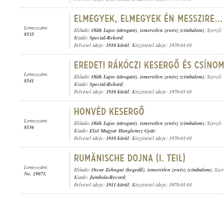
Lemezszám:
Előadó:
Oláh Lajos (tárogató)
,
ismeretlen zenész (cimbalom)
; Szerző:
8535
Kiadó:
Special-Rekord
;
Felvétel ideje:
1910 körül
; Közzététel ideje: 1970-01-01
Lemezszám:
Előadó:
Oláh Lajos (tárogató)
,
ismeretlen zenész (cimbalom)
; Szerző: 
8541
Kiadó:
Special-Rekord
;
Felvétel ideje:
1910 körül
; Közzététel ideje: 1970-01-01
Lemezszám:
Előadó:
Oláh Lajos (tárogató)
,
ismeretlen zenész (cimbalom)
; Szerző: 
8536
Kiadó:
Első Magyar Hanglemez Gyár
;
Felvétel ideje:
1910 körül
; Közzététel ideje: 1970-01-01
Lemezszám:
Előadó:
Oscar Zehngut (hegedű)
,
ismeretlen zenész (cimbalom)
; Szer
No. 19075.
Kiadó:
Jumbola-Record
;
Felvétel ideje:
1911 körül
; Közzététel ideje: 1970-01-01