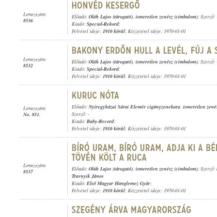
Lemezszám:
Előadó:
Oláh Lajos (tárogató)
,
ismeretlen zenész (cimbalom)
; Szerző: 
8536
Kiadó:
Special-Rekord
;
Felvétel ideje:
1910 körül
; Közzététel ideje: 1970-01-01
Lemezszám:
Előadó:
Oláh Lajos (tárogató)
,
ismeretlen zenész (cimbalom)
; Szerző: 
8532
Kiadó:
Special-Rekord
;
Felvétel ideje:
1910 körül
; Közzététel ideje: 1970-01-01
Előadó:
Nyiregyházai Sárai Elemér cigányzenekara
,
ismeretlen zenés
Lemezszám:
Szerző: -
No. 851.
Kiadó:
Baby-Record
;
Felvétel ideje:
1910 körül
; Közzététel ideje: 1970-01-01
Lemezszám:
Előadó:
Oláh Lajos (tárogató)
,
ismeretlen zenész (cimbalom)
; Szerző:
8537
Travnyik János
Kiadó:
Első Magyar Hanglemez Gyár
;
Felvétel ideje:
1910 körül
; Közzététel ideje: 1970-01-01