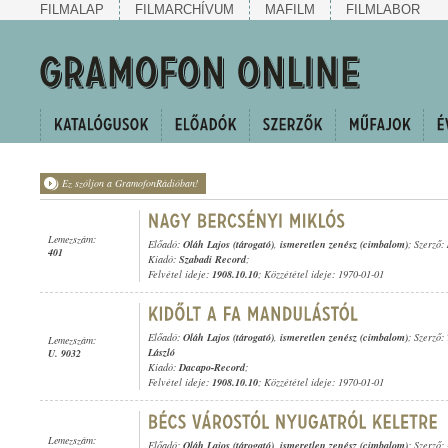
FILMALAP
FILMARCHÍVUM
MAFILM
FILMLABOR
Ez szóljon a GramofonRádióban!
Lemezszám:
Előadó:
Oláh Lajos (tárogató)
,
ismeretlen zenész (cimbalom)
; Szerző:
401
Kiadó:
Szabadi Record
;
Felvétel ideje:
1908.10.10
; Közzététel ideje: 1970-01-01
Előadó:
Oláh Lajos (tárogató)
,
ismeretlen zenész (cimbalom)
; Szerző:
Lemezszám:
László
U. 9032
Kiadó:
Dacapo-Record
;
Felvétel ideje:
1908.10.10
; Közzététel ideje: 1970-01-01
Lemezszám:
Előadó:
Oláh Lajos (tárogató)
,
ismeretlen zenész (cimbalom)
; Szerző: 