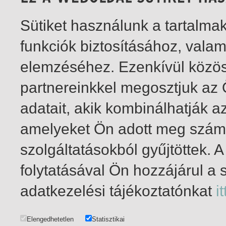
Sütiket használunk a tartalm
funkciók biztosításához, vala
elemzéséhez. Ezenkívül közö
partnereinkkel megosztjuk az
adatait, akik kombinálhatják a
amelyeket Ön adott meg számu
szolgáltatásokból gyűjtöttek.
folytatásával Ön hozzájárul a 
1-20
/ összesen 26 találat
adatkezelési tájékoztatónkat
it
Elengedhetetlen
Statisztikai