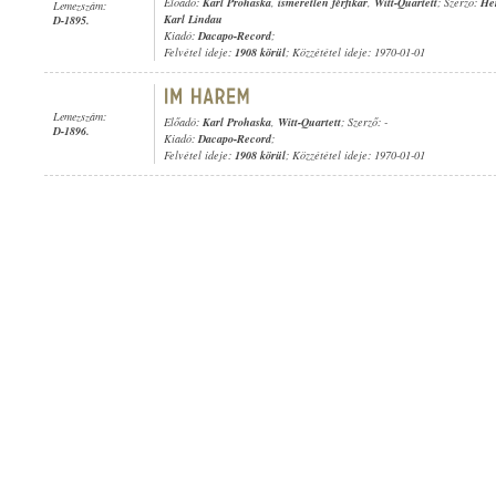
Előadó:
Karl Prohaska
,
ismeretlen férfikar
,
Witt-Quartett
; Szerző:
He
Lemezszám:
Karl Lindau
D-1895.
Kiadó:
Dacapo-Record
;
Felvétel ideje:
1908 körül
; Közzététel ideje: 1970-01-01
Lemezszám:
Előadó:
Karl Prohaska
,
Witt-Quartett
; Szerző: -
D-1896.
Kiadó:
Dacapo-Record
;
Felvétel ideje:
1908 körül
; Közzététel ideje: 1970-01-01