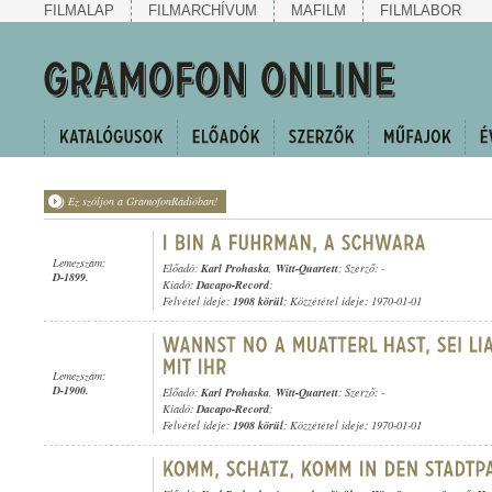
FILMALAP
FILMARCHÍVUM
MAFILM
FILMLABOR
Ez szóljon a GramofonRádióban!
Lemezszám:
Előadó:
Karl Prohaska
,
Witt-Quartett
; Szerző: -
D-1899.
Kiadó:
Dacapo-Record
;
Felvétel ideje:
1908 körül
; Közzététel ideje: 1970-01-01
Lemezszám:
D-1900.
Előadó:
Karl Prohaska
,
Witt-Quartett
; Szerző: -
Kiadó:
Dacapo-Record
;
Felvétel ideje:
1908 körül
; Közzététel ideje: 1970-01-01