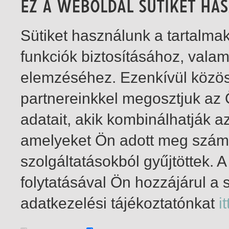
Sütiket használunk a tartalm
funkciók biztosításához, vala
elemzéséhez. Ezenkívül közö
partnereinkkel megosztjuk az
adatait, akik kombinálhatják a
amelyeket Ön adott meg számu
szolgáltatásokból gyűjtöttek.
folytatásával Ön hozzájárul a 
1-4
/ összesen 4 találat
adatkezelési tájékoztatónkat
it