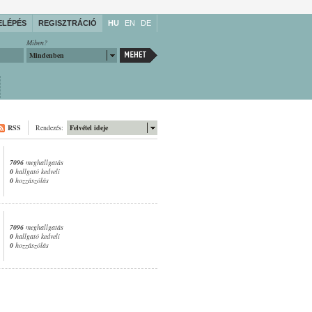
ELÉPÉS
REGISZTRÁCIÓ
HU
EN
DE
Miben?
Mindenben
RSS
Rendezés:
Felvétel ideje
7096
meghallgatás
0
hallgató kedveli
0
hozzászólás
7096
meghallgatás
0
hallgató kedveli
0
hozzászólás