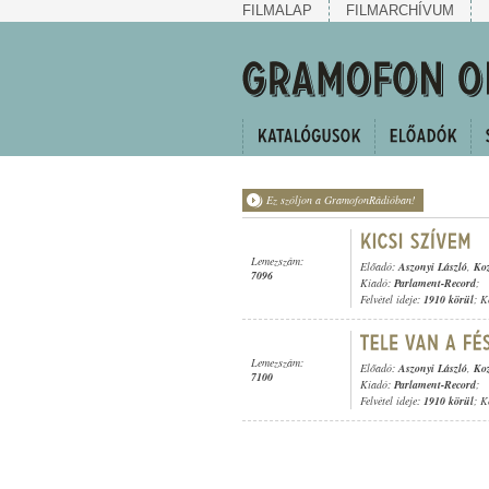
FILMALAP
FILMARCHÍVUM
Ez szóljon a GramofonRádióban!
Lemezszám:
Előadó:
Aszonyi László
,
Koz
7096
Kiadó:
Parlament-Record
;
Felvétel ideje:
1910 körül
; K
Lemezszám:
Előadó:
Aszonyi László
,
Koz
7100
Kiadó:
Parlament-Record
;
Felvétel ideje:
1910 körül
; K