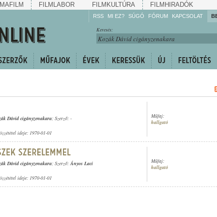
MAFILM
FILMLABOR
FILMKULTÚRA
FILMHIRADÓK
RSS
MI EZ?
SÚGÓ
FÓRUM
KAPCSOLAT
B
Hallgassa!
Keresés:
Gyarapítsa!
Kövesse!
Ossza meg!
Műfaj:
ák Dávid cigányzenakara
; Szerző: -
hallgató
özzététel ideje: 1970-01-01
Műfaj:
ák Dávid cigányzenakara
; Szerző:
Ányos Laci
hallgató
özzététel ideje: 1970-01-01