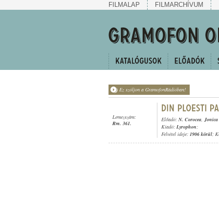
FILMALAP
FILMARCHÍVUM
Ez szóljon a GramofonRádióban!
Lemezszám:
Előadó:
N. Corocea
,
Jonica
Rm. 361.
Kiadó:
Lyrophon
;
Felvétel ideje:
1906 körül
; K