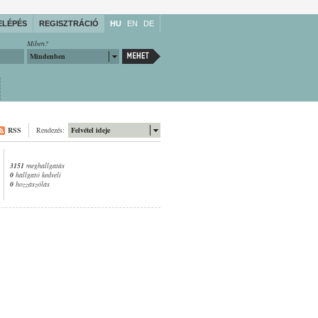
ELÉPÉS
REGISZTRÁCIÓ
HU
EN
DE
Miben?
Mindenben
RSS
Rendezés:
Felvétel ideje
3151
meghallgatás
0
hallgató kedveli
0
hozzászólás