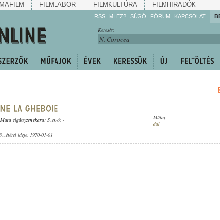
MAFILM
FILMLABOR
FILMKULTÚRA
FILMHIRADÓK
RSS
MI EZ?
SÚGÓ
FÓRUM
KAPCSOLAT
B
Hallgassa!
Keresés:
Gyarapítsa!
Kövesse!
Ossza meg!
Műfaj:
 Mata cigányzenekara
; Szerző: -
dal
özzététel ideje: 1970-01-01