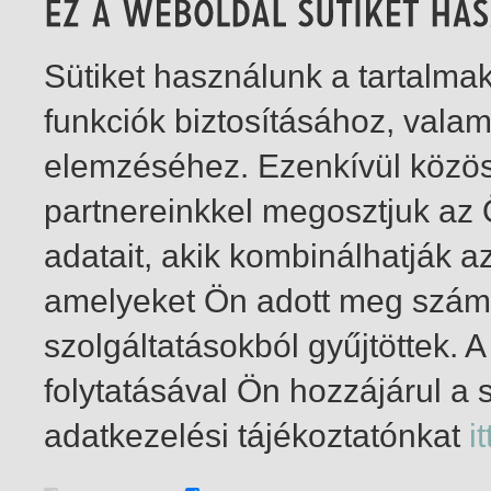
Sütiket használunk a tartalm
funkciók biztosításához, vala
elemzéséhez. Ezenkívül közö
partnereinkkel megosztjuk az
adatait, akik kombinálhatják a
amelyeket Ön adott meg számu
szolgáltatásokból gyűjtöttek.
folytatásával Ön hozzájárul a 
1-2
/ összesen 2 találat
adatkezelési tájékoztatónkat
it