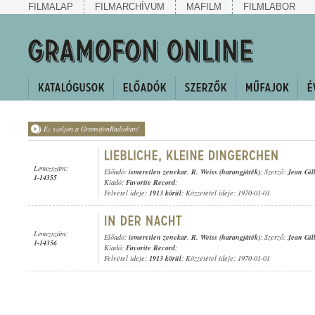
FILMALAP
FILMARCHÍVUM
MAFILM
FILMLABOR
Ez szóljon a GramofonRádióban!
Lemezszám:
Előadó:
ismeretlen zenekar
,
R. Weiss (harangjáték)
; Szerző:
Jean Gil
1-14355
Kiadó:
Favorite Record
;
Felvétel ideje:
1913 körül
; Közzététel ideje: 1970-01-01
Lemezszám:
Előadó:
ismeretlen zenekar
,
R. Weiss (harangjáték)
; Szerző:
Jean Gil
1-14356
Kiadó:
Favorite Record
;
Felvétel ideje:
1913 körül
; Közzététel ideje: 1970-01-01