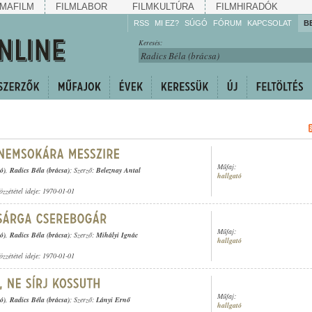
MAFILM
FILMLABOR
FILMKULTÚRA
FILMHIRADÓK
RSS
MI EZ?
SÚGÓ
FÓRUM
KAPCSOLAT
B
Hallgassa!
Keresés:
Gyarapítsa!
Kövesse!
Ossza meg!
Műfaj:
ó)
,
Radics Béla (brácsa)
; Szerző:
Beleznay Antal
hallgató
özzététel ideje: 1970-01-01
Műfaj:
ó)
,
Radics Béla (brácsa)
; Szerző:
Mihályi Ignác
hallgató
özzététel ideje: 1970-01-01
Műfaj:
ó)
,
Radics Béla (brácsa)
; Szerző:
Lányi Ernő
hallgató