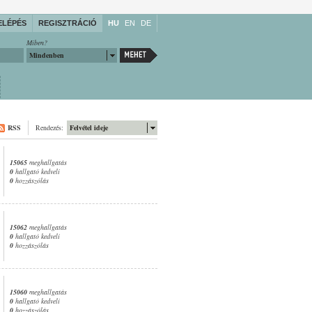
ELÉPÉS
REGISZTRÁCIÓ
HU
EN
DE
Miben?
Mindenben
RSS
Rendezés:
Felvétel ideje
15065
meghallgatás
0
hallgató kedveli
0
hozzászólás
15062
meghallgatás
0
hallgató kedveli
0
hozzászólás
15060
meghallgatás
0
hallgató kedveli
0
hozzászólás