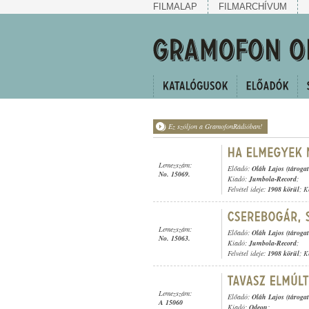
FILMALAP
FILMARCHÍVUM
Ez szóljon a GramofonRádióban!
Lemezszám:
Előadó:
Oláh Lajos (tárogat
No. 15069.
Kiadó:
Jumbola-Record
;
Felvétel ideje:
1908 körül
; K
Lemezszám:
Előadó:
Oláh Lajos (tárogat
No. 15063.
Kiadó:
Jumbola-Record
;
Felvétel ideje:
1908 körül
; K
Lemezszám:
Előadó:
Oláh Lajos (tárogat
A 15060
Kiadó:
Odeon
;