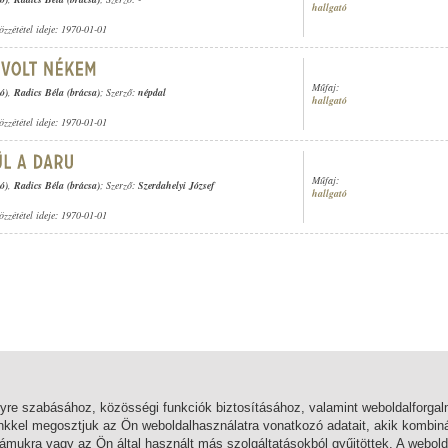
hallgató
özzététel ideje: 1970-01-01
Műfaj:
ó)
,
Radics Béla (brácsa)
; Szerző:
népdal
hallgató
özzététel ideje: 1970-01-01
Műfaj:
ó)
,
Radics Béla (brácsa)
; Szerző:
Szerdahelyi József
hallgató
özzététel ideje: 1970-01-01
lyre szabásához, közösségi funkciók biztosításához, valamint weboldalforg
nkkel megosztjuk az Ön weboldalhasználatra vonatkozó adatait, akik kombiná
mukra vagy az Ön által használt más szolgáltatásokból gyűjtöttek. A webold