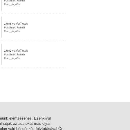
0
hallgató kedveli
0
hozzászólás
15065
meghallgatás
0
hallgató kedveli
0
hozzászólás
15062
meghallgatás
0
hallgató kedveli
0
hozzászólás
1. oldal
almunk elemzéséhez. Ezenkívül
lhatják az adatokat más olyan
alon való böngészés folytatásával Ön