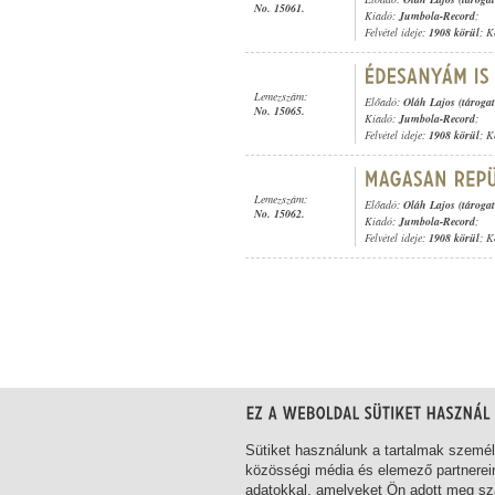
No. 15061.
Kiadó:
Jumbola-Record
;
Felvétel ideje:
1908 körül
; K
Lemezszám:
Előadó:
Oláh Lajos (tárogat
No. 15065.
Kiadó:
Jumbola-Record
;
Felvétel ideje:
1908 körül
; K
Lemezszám:
Előadó:
Oláh Lajos (tárogat
No. 15062.
Kiadó:
Jumbola-Record
;
Felvétel ideje:
1908 körül
; K
1-10
/ összesen 10 találat
Sütiket használunk a tartalmak szemé
közösségi média és elemező partnerei
adatokkal, amelyeket Ön adott meg szá