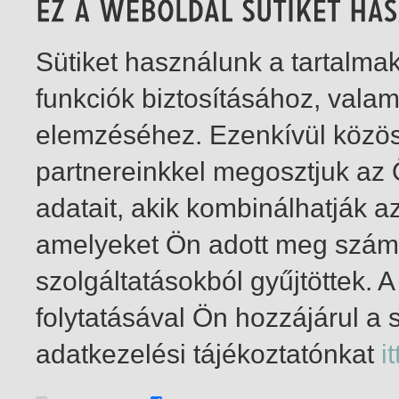
Sütiket használunk a tartalm
funkciók biztosításához, vala
elemzéséhez. Ezenkívül közö
partnereinkkel megosztjuk az
adatait, akik kombinálhatják a
amelyeket Ön adott meg számu
szolgáltatásokból gyűjtöttek.
folytatásával Ön hozzájárul a 
1-6
/ összesen 6 találat
adatkezelési tájékoztatónkat
it