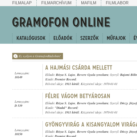
FILMALAP
FILMARCHÍVUM
MAFILM
FILMLABOR
Ez szóljon a GramofonRádióban!
Lemezszám:
Előadó:
Rózsa S. Lajos
,
Revere Gyula zenekara
; Szerző:
Bajomi Bö
10149
Kiadó:
Premier Record
;
Felvétel ideje:
1911 körül
; Közzététel ideje: 1970-01-01
Lemezszám:
Előadó:
Rózsa S. Lajos
,
Revere Gyula zenekara
; Szerző:
Dóczy József
D 539
Kiadó:
"Diadal" Record
;
Felvétel ideje:
1911 körül
; Közzététel ideje: 1970-01-01
Lemezszám:
Előadó:
Rózsa S. Lajos
,
Revere Gyula zenekara
; Szerző:
Dóczy József
10150
Kiadó:
Premier Record
;