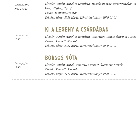
Előadó:
Göndör Aurél és társulata
,
Budakeszi sváb parasztzenekar
,
i
Lemezszám:
kürt
,
xilofon)
; Szerző: -
No. 15347.
Kiadó:
Jumbola-Record
;
Felvétel ideje:
1910 körül
; Közzététel ideje: 1970-01-01
Lemezszám:
Előadó:
Göndör Aurél és társulata
,
ismeretlen zenész (klarinét)
; Szer
D 45
Kiadó:
"Diadal" Record
;
Felvétel ideje:
1912 körül
; Közzététel ideje: 1970-01-01
Lemezszám:
Előadó:
Göndör Aurél
,
ismeretlen zenész (klarinét)
; Szerző: -
D 45
Kiadó:
"Diadal" Record
;
Felvétel ideje:
1912 körül
; Közzététel ideje: 1970-01-01