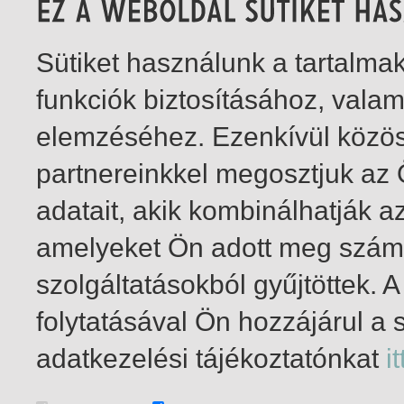
Sütiket használunk a tartalm
funkciók biztosításához, vala
elemzéséhez. Ezenkívül közö
partnereinkkel megosztjuk az
adatait, akik kombinálhatják a
amelyeket Ön adott meg számu
szolgáltatásokból gyűjtöttek.
folytatásával Ön hozzájárul a 
1-5
/ összesen 5 találat
adatkezelési tájékoztatónkat
it