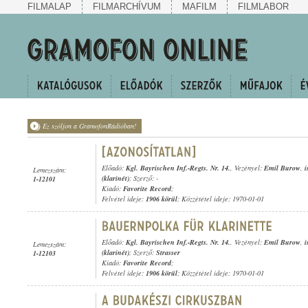
FILMALAP
FILMARCHÍVUM
MAFILM
FILMLABOR
Ez szóljon a GramofonRádióban!
Előadó:
Kgl. Bayrischen Inf.-Regts. Nr. 14.
, Vezényel:
Emil Burow
,
i
Lemezszám:
(klarinét)
; Szerző: -
1-12101
Kiadó:
Favorite Record
;
Felvétel ideje:
1906 körül
; Közzététel ideje: 1970-01-01
Előadó:
Kgl. Bayrischen Inf.-Regts. Nr. 14.
, Vezényel:
Emil Burow
,
i
Lemezszám:
(klarinét)
; Szerző:
Strasser
1-12103
Kiadó:
Favorite Record
;
Felvétel ideje:
1906 körül
; Közzététel ideje: 1970-01-01