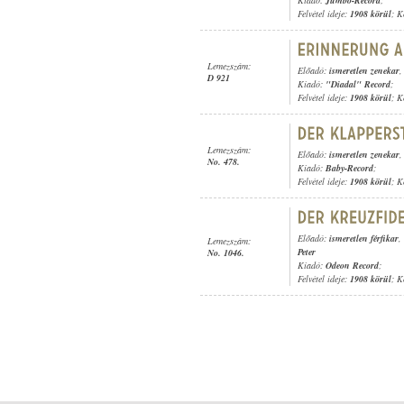
Kiadó:
Jumbo-Record
;
Felvétel ideje:
1908 körül
; K
Lemezszám:
Előadó:
ismeretlen zenekar
D 921
Kiadó:
"Diadal" Record
;
Felvétel ideje:
1908 körül
; K
Lemezszám:
Előadó:
ismeretlen zenekar
No. 478.
Kiadó:
Baby-Record
;
Felvétel ideje:
1908 körül
; K
Előadó:
ismeretlen férfikar
,
Lemezszám:
Peter
No. 1046.
Kiadó:
Odeon Record
;
Felvétel ideje:
1908 körül
; K