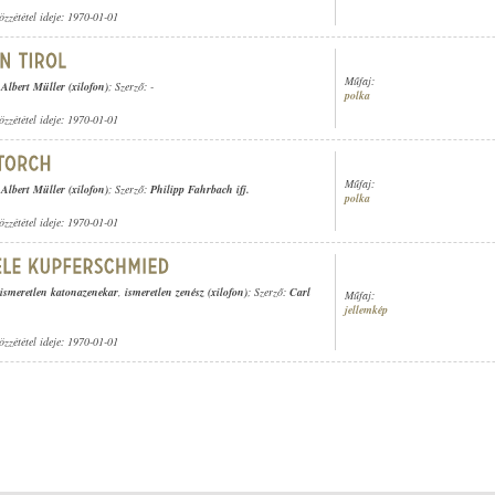
özzététel ideje: 1970-01-01
Műfaj:
,
Albert Müller (xilofon)
; Szerző: -
polka
özzététel ideje: 1970-01-01
Műfaj:
,
Albert Müller (xilofon)
; Szerző:
Philipp Fahrbach ifj.
polka
özzététel ideje: 1970-01-01
ismeretlen katonazenekar
,
ismeretlen zenész (xilofon)
; Szerző:
Carl
Műfaj:
jellemkép
özzététel ideje: 1970-01-01