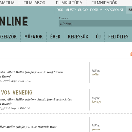
MAFILM
FILMLABOR
FILMKULTÚRA
FILMHIRADÓK
RSS
MI EZ?
SÚGÓ
FÓRUM
KAPCSOLAT
B
Hallgassa!
Keresés:
Gyarapítsa!
Kövesse!
Ossza meg!
Műfaj:
ester
,
Albert Müller (xilofon)
; Szerző:
Josef Strauss
polka
t Record
;
özzététel ideje: 1970-01-01
Műfaj:
ester
,
Albert Müller (xilofon)
; Szerző:
Jean-Baptiste Arban
keringő
t Record
;
özzététel ideje: 1970-01-01
Műfaj:
lbert Müller (xilofon)
; Szerző:
Heinrich Weiss
gavotte