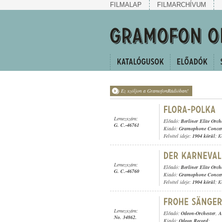
FILMALAP
FILMARCHÍVUM
Ez szóljon a GramofonRádióban!
Lemezszám:
Előadó:
Berliner Elite Orch
G. C.-46761
Kiadó:
Gramophone Concer
Felvétel ideje:
1904 körül
; K
Lemezszám:
Előadó:
Berliner Elite Orch
G. C.-46760
Kiadó:
Gramophone Concer
Felvétel ideje:
1904 körül
; K
Lemezszám:
Előadó:
Odeon-Orchester
,
A
No. 34862.
Kiadó:
Odeon Record
;