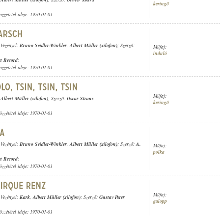
keringő
özzététel ideje: 1970-01-01
 Vezényel:
Bruno Seidler-Winkler
,
Albert Müller (xilofon)
; Szerző:
Műfaj:
induló
t Record
;
özzététel ideje: 1970-01-01
Műfaj:
,
Albert Müller (xilofon)
; Szerző:
Oscar Straus
keringő
özzététel ideje: 1970-01-01
 Vezényel:
Bruno Seidler-Winkler
,
Albert Müller (xilofon)
; Szerző:
A.
Műfaj:
polka
t Record
;
özzététel ideje: 1970-01-01
Műfaj:
 Vezényel:
Kark
,
Albert Müller (xilofon)
; Szerző:
Gustav Peter
galopp
özzététel ideje: 1970-01-01