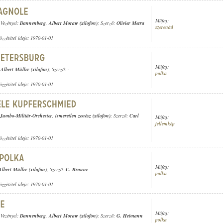
Műfaj:
 Vezényel:
Dannenberg
,
Albert Moraw (xilofon)
; Szerző:
Olivier Metra
szerenád
özzététel ideje: 1970-01-01
Műfaj:
,
Albert Müller (xilofon)
; Szerző: -
polka
özzététel ideje: 1970-01-01
Jumbo-Militär-Orchester
,
ismeretlen zenész (xilofon)
; Szerző:
Carl
Műfaj:
jellemkép
özzététel ideje: 1970-01-01
Műfaj:
Albert Müller (xilofon)
; Szerző:
C. Braune
polka
özzététel ideje: 1970-01-01
Műfaj:
 Vezényel:
Dannenberg
,
Albert Moraw (xilofon)
; Szerző:
G. Heimann
polka