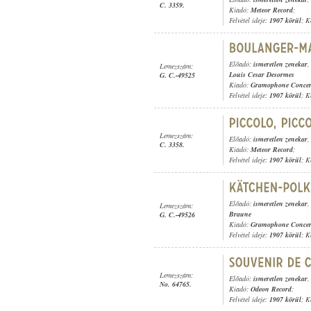
C. 3359.
Kiadó:
Meteor Record
;
Felvétel ideje:
1907 körül
; K
Előadó:
ismeretlen zenekar
,
Lemezszám:
Louis Cesar Desormes
G. C.-49525
Kiadó:
Gramophone Concer
Felvétel ideje:
1907 körül
; K
Lemezszám:
Előadó:
ismeretlen zenekar
C. 3358.
Kiadó:
Meteor Record
;
Felvétel ideje:
1907 körül
; K
Előadó:
ismeretlen zenekar
,
Lemezszám:
Braune
G. C.-49526
Kiadó:
Gramophone Concer
Felvétel ideje:
1907 körül
; K
Lemezszám:
Előadó:
ismeretlen zenekar
,
No. 64765.
Kiadó:
Odeon Record
;
Felvétel ideje:
1907 körül
; K