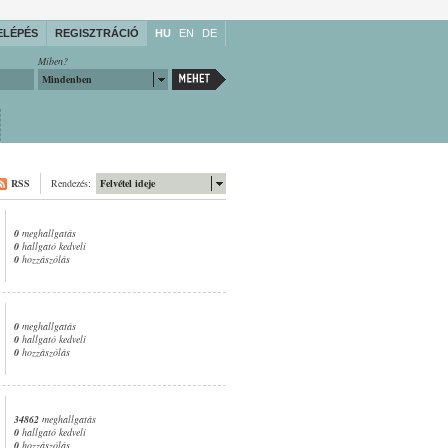
ELÉPÉS
REGISZTRÁCIÓ
HU
EN
DE
Miben?
Mindenben
RSS
Rendezés:
Felvétel ideje
0
meghallgatás
0
hallgató kedveli
0
hozzászólás
0
meghallgatás
0
hallgató kedveli
0
hozzászólás
34862
meghallgatás
0
hallgató kedveli
0
hozzászólás