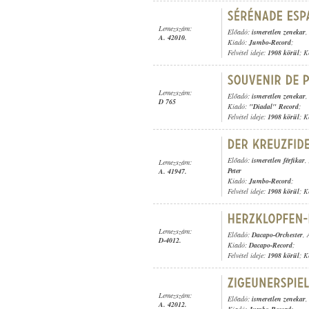
Lemezszám:
Előadó:
ismeretlen zenekar
,
A. 42010.
Kiadó:
Jumbo-Record
;
Felvétel ideje:
1908 körül
; K
Lemezszám:
Előadó:
ismeretlen zenekar
D 765
Kiadó:
"Diadal" Record
;
Felvétel ideje:
1908 körül
; K
Előadó:
ismeretlen férfikar
,
Lemezszám:
Peter
A. 41947.
Kiadó:
Jumbo-Record
;
Felvétel ideje:
1908 körül
; K
Lemezszám:
Előadó:
Dacapo-Orchester
,
D-4012.
Kiadó:
Dacapo-Record
;
Felvétel ideje:
1908 körül
; K
Lemezszám:
Előadó:
ismeretlen zenekar
,
A. 42012.