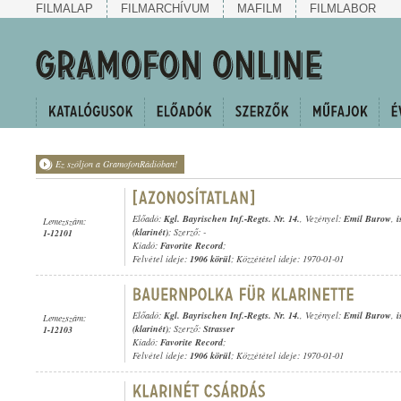
FILMALAP
FILMARCHÍVUM
MAFILM
FILMLABOR
Ez szóljon a GramofonRádióban!
Előadó:
Kgl. Bayrischen Inf.-Regts. Nr. 14.
, Vezényel:
Emil Burow
,
i
Lemezszám:
(klarinét)
; Szerző: -
1-12101
Kiadó:
Favorite Record
;
Felvétel ideje:
1906 körül
; Közzététel ideje: 1970-01-01
Előadó:
Kgl. Bayrischen Inf.-Regts. Nr. 14.
, Vezényel:
Emil Burow
,
i
Lemezszám:
(klarinét)
; Szerző:
Strasser
1-12103
Kiadó:
Favorite Record
;
Felvétel ideje:
1906 körül
; Közzététel ideje: 1970-01-01