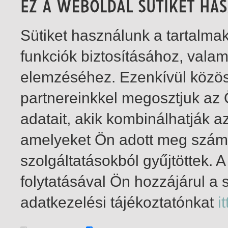
Sütiket használunk a tartalm
funkciók biztosításához, vala
elemzéséhez. Ezenkívül közö
partnereinkkel megosztjuk az
adatait, akik kombinálhatják a
amelyeket Ön adott meg számu
szolgáltatásokból gyűjtöttek.
folytatásával Ön hozzájárul a 
1-6
/ összesen 6 találat
adatkezelési tájékoztatónkat
it