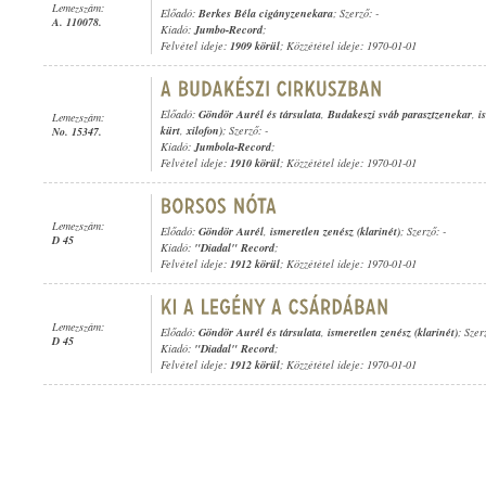
Lemezszám:
Előadó:
Berkes Béla cigányzenekara
; Szerző: -
A. 110078.
Kiadó:
Jumbo-Record
;
Felvétel ideje:
1909 körül
; Közzététel ideje: 1970-01-01
Előadó:
Göndör Aurél és társulata
,
Budakeszi sváb parasztzenekar
,
i
Lemezszám:
kürt
,
xilofon)
; Szerző: -
No. 15347.
Kiadó:
Jumbola-Record
;
Felvétel ideje:
1910 körül
; Közzététel ideje: 1970-01-01
Lemezszám:
Előadó:
Göndör Aurél
,
ismeretlen zenész (klarinét)
; Szerző: -
D 45
Kiadó:
"Diadal" Record
;
Felvétel ideje:
1912 körül
; Közzététel ideje: 1970-01-01
Lemezszám:
Előadó:
Göndör Aurél és társulata
,
ismeretlen zenész (klarinét)
; Szer
D 45
Kiadó:
"Diadal" Record
;
Felvétel ideje:
1912 körül
; Közzététel ideje: 1970-01-01