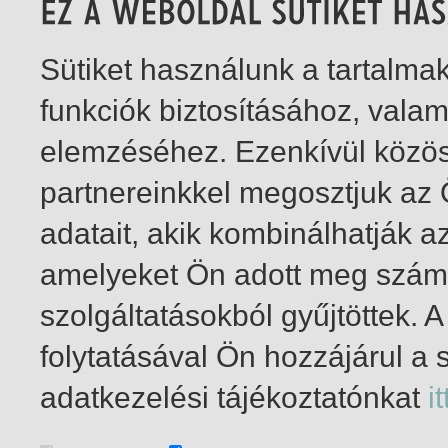
Sütiket használunk a tartalm
funkciók biztosításához, vala
elemzéséhez. Ezenkívül közö
partnereinkkel megosztjuk az
adatait, akik kombinálhatják a
amelyeket Ön adott meg számu
szolgáltatásokból gyűjtöttek.
folytatásával Ön hozzájárul a 
1-2
/ összesen 2 találat
adatkezelési tájékoztatónkat
it