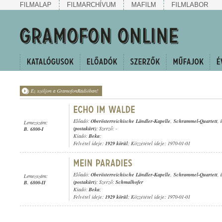
FILMALAP
FILMARCHÍVUM
MAFILM
FILMLABOR
Ez szóljon a GramofonRádióban!
Előadó:
Oberösterreichische Ländler-Kapelle
,
Schrammel-Quartett
,
Lemezszám:
(postakürt)
; Szerző: -
B. 6800-I
Kiadó:
Beka
;
Felvétel ideje:
1929 körül
; Közzététel ideje: 1970-01-01
Előadó:
Oberösterreichische Ländler-Kapelle
,
Schrammel-Quartett
,
Lemezszám:
(postakürt)
; Szerző:
Schmalhofer
B. 6800-II
Kiadó:
Beka
;
Felvétel ideje:
1929 körül
; Közzététel ideje: 1970-01-01