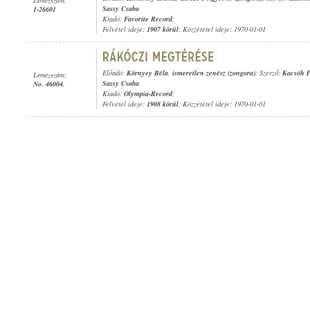
Sassy Csaba
1-26601
Kiadó:
Favorite Record
;
Felvétel ideje:
1907 körül
; Közzététel ideje: 1970-01-01
Előadó:
Környey Béla
,
ismeretlen zenész (zongora)
; Szerző:
Kacsóh P
Lemezszám:
Sassy Csaba
No. 46004.
Kiadó:
Olympia-Record
;
Felvétel ideje:
1908 körül
; Közzététel ideje: 1970-01-01