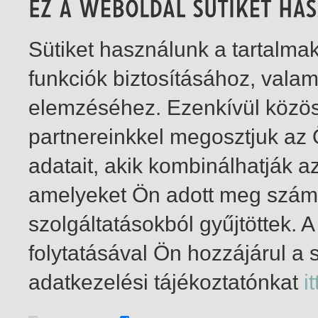
Sütiket használunk a tartalm
funkciók biztosításához, vala
elemzéséhez. Ezenkívül közö
partnereinkkel megosztjuk az
adatait, akik kombinálhatják a
amelyeket Ön adott meg számu
szolgáltatásokból gyűjtöttek.
folytatásával Ön hozzájárul a 
1-4
/ összesen 4 találat
adatkezelési tájékoztatónkat
it