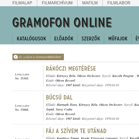
FILMALAP
FILMARCHÍVUM
MAFILM
FILMLABOR
Ez szóljon a GramofonRádióban!
Lemezszám:
Előadó:
Környey Béla
,
Odeon Orchester
; Szerző:
Kacsóh Pongrác
-
P
No. 35365.
Kiadó:
Odeon Record
;
Felvétel ideje:
1907 körül
; Közzététel ideje: 1970-01-01
Előadó:
Harmath Ilona
,
Környey Béla
,
Odeon Orchester
; Szerző:
Kac
Lemezszám:
Árpád
,
Sassy Csaba
No. 53068.
Kiadó:
Odeon Record
;
Felvétel ideje:
1907 körül
; Közzététel ideje: 1970-01-01
Előadó:
Komlóssy Emma
,
Kende Frigyesné (zongora)
; Szerző:
Kacsóh
Lemezszám: