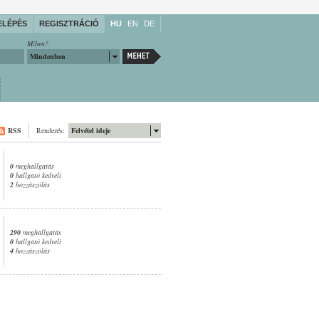
ELÉPÉS
REGISZTRÁCIÓ
HU
EN
DE
Miben?
Mindenben
RSS
Rendezés:
Felvétel ideje
0
meghallgatás
0
hallgató kedveli
2
hozzászólás
290
meghallgatás
0
hallgató kedveli
4
hozzászólás