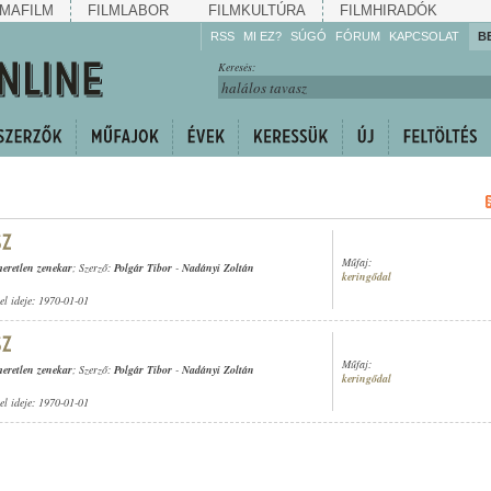
MAFILM
FILMLABOR
FILMKULTÚRA
FILMHIRADÓK
RSS
MI EZ?
SÚGÓ
FÓRUM
KAPCSOLAT
B
Hallgassa!
Keresés:
Gyarapítsa!
Kövesse!
Ossza meg!
Műfaj:
meretlen zenekar
; Szerző:
Polgár Tibor
-
Nadányi Zoltán
keringődal
tel ideje: 1970-01-01
Műfaj:
meretlen zenekar
; Szerző:
Polgár Tibor
-
Nadányi Zoltán
keringődal
tel ideje: 1970-01-01