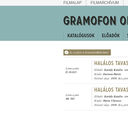
FILMALAP
FILMARCHÍVUM
Ez szóljon a GramofonRádióban!
Lemezszám:
Előadó:
Karády Katalin
,
is
D 10.013
Kiadó:
Durium-Patria
;
Felvétel ideje:
1939
; Közzété
Lemezszám:
Előadó:
Karády Katalin
,
is
Mr 505
Kiadó:
Patria Ultravox
;
Felvétel ideje:
1939
; Közzété