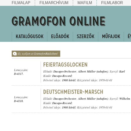
FILMALAP
FILMARCHÍVUM
MAFILM
FILMLABOR
Ez szóljon a GramofonRádióban!
Lemezszám:
Előadó:
Dacapo-Orchester
,
Albert Müller (tubafon)
; Szerző:
Karl
D-4117.
Kiadó:
Dacapo-Record
;
Felvétel ideje:
1908 körül
; Közzététel ideje: 1970-01-01
Lemezszám:
Előadó:
Dacapo-Orchester
,
Albert Müller (tubafon)
; Szerző:
Wilhelm 
D-4118.
Kiadó:
Dacapo-Record
;
Felvétel ideje:
1908 körül
; Közzététel ideje: 1970-01-01