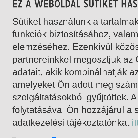
Sütiket használunk a tartalm
funkciók biztosításához, vala
elemzéséhez. Ezenkívül közö
partnereinkkel megosztjuk az
adatait, akik kombinálhatják a
amelyeket Ön adott meg számu
szolgáltatásokból gyűjtöttek.
folytatásával Ön hozzájárul a 
1-2
/ összesen 2 találat
adatkezelési tájékoztatónkat
it