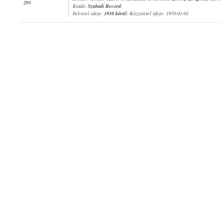
293
Kiadó:
Szabadi Record
;
Felvétel ideje:
1910 körül
; Közzététel ideje: 1970-01-01