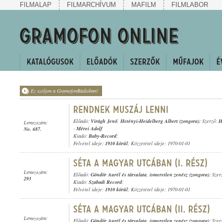
FILMALAP
FILMARCHÍVUM
MAFILM
FILMLABOR
Ez szóljon a GramofonRádióban!
Előadó:
Virágh Jenő
,
Hetényi-Heidelberg Albert (zongora)
; Szerző:
H
Lemezszám:
-
Mérei Adolf
No. 687.
Kiadó:
Baby-Record
;
Felvétel ideje:
1910 körül
; Közzététel ideje: 1970-01-01
Lemezszám:
Előadó:
Göndör Aurél és társulata
,
ismeretlen zenész (zongora)
; Szer
293
Kiadó:
Szabadi Record
;
Felvétel ideje:
1910 körül
; Közzététel ideje: 1970-01-01
Lemezszám:
Előadó:
Göndör Aurél és társulata
,
ismeretlen zenész (zongora)
; Szer