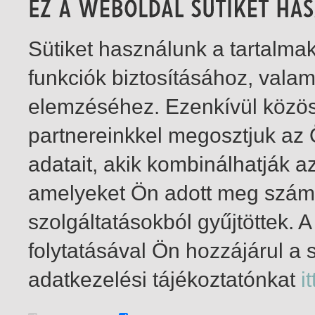
Sütiket használunk a tartalm
funkciók biztosításához, vala
elemzéséhez. Ezenkívül közö
partnereinkkel megosztjuk az
adatait, akik kombinálhatják a
amelyeket Ön adott meg számu
szolgáltatásokból gyűjtöttek.
folytatásával Ön hozzájárul a 
1-3
/ összesen 3 találat
adatkezelési tájékoztatónkat
it