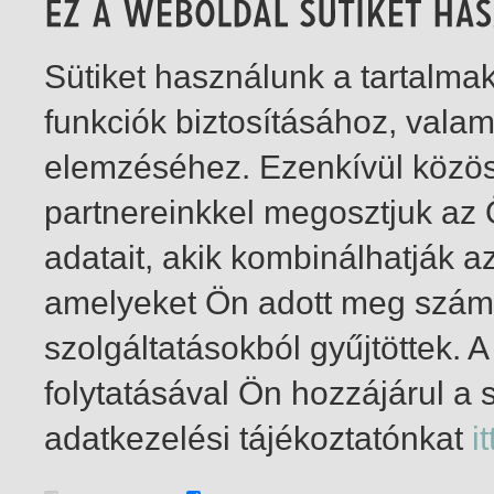
Sütiket használunk a tartalm
funkciók biztosításához, vala
elemzéséhez. Ezenkívül közö
partnereinkkel megosztjuk az
adatait, akik kombinálhatják a
amelyeket Ön adott meg számu
szolgáltatásokból gyűjtöttek.
folytatásával Ön hozzájárul a 
1-6
/ összesen 6 találat
adatkezelési tájékoztatónkat
it