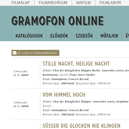
FILMALAP
FILMARCHÍVUM
MAFILM
FILMLABOR
Ez szóljon a GramofonRádióban!
Előadó:
Chor der Königlichen Hofoper Berlin
,
ismeretlen zenész (t
Lemezszám:
harmónium)
; Szerző:
Franz Xaver Gruber
G. C.-44645
Kiadó:
Gramophone Concert Record
;
Felvétel ideje:
1908 körül
; Közzététel ideje: 1970-01-01
Előadó:
Chor der Königlichen Hofoper
,
ismeretlen zenész (templomi
Lemezszám:
Szerző: -
G. C.-44646
Kiadó:
Gramophone Concert Record
;
Felvétel ideje:
1908 körül
; Közzététel ideje: 1970-01-01