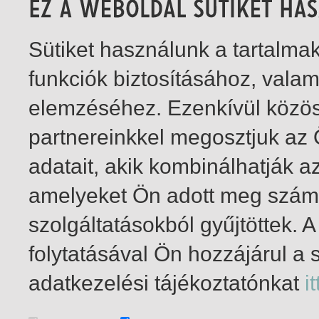
Sütiket használunk a tartalm
funkciók biztosításához, vala
elemzéséhez. Ezenkívül közö
partnereinkkel megosztjuk az
adatait, akik kombinálhatják a
amelyeket Ön adott meg számu
szolgáltatásokból gyűjtöttek.
folytatásával Ön hozzájárul a 
1-1
/ összesen 1 találat
adatkezelési tájékoztatónkat
it