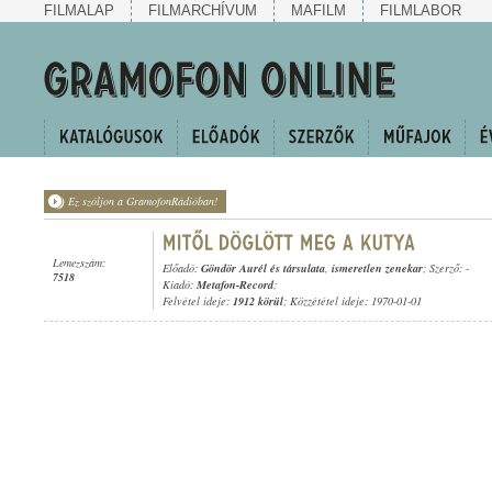
FILMALAP
FILMARCHÍVUM
MAFILM
FILMLABOR
Ez szóljon a GramofonRádióban!
Lemezszám:
Előadó:
Göndör Aurél és társulata
,
ismeretlen zenekar
; Szerző: -
7518
Kiadó:
Metafon-Record
;
Felvétel ideje:
1912 körül
; Közzététel ideje: 1970-01-01