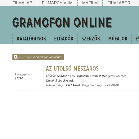
FILMALAP
FILMARCHÍVUM
MAFILM
FILMLABOR
Ez szóljon a GramofonRádióban!
Lemezszám:
Előadó:
Göndör Aurél
,
ismeretlen zenész (zongora)
; Szerző: -
17534
Kiadó:
Baby-Record
;
Felvétel ideje:
1911 körül
; Közzététel ideje: 1970-01-01