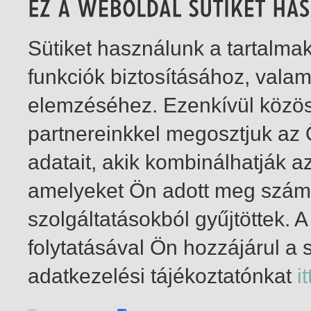
Sütiket használunk a tartalm
funkciók biztosításához, vala
elemzéséhez. Ezenkívül közö
partnereinkkel megosztjuk az
adatait, akik kombinálhatják a
amelyeket Ön adott meg számu
szolgáltatásokból gyűjtöttek.
folytatásával Ön hozzájárul a 
1-1
/ összesen 1 találat
adatkezelési tájékoztatónkat
it