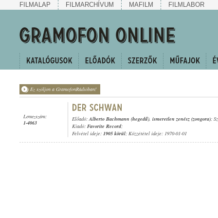
FILMALAP
FILMARCHÍVUM
MAFILM
FILMLABOR
Ez szóljon a GramofonRádióban!
Lemezszám:
Előadó:
Alberto Bachmann (hegedű)
,
ismeretlen zenész (zongora)
; S
1-4063
Kiadó:
Favorite Record
;
Felvétel ideje:
1905 körül
; Közzététel ideje: 1970-01-01