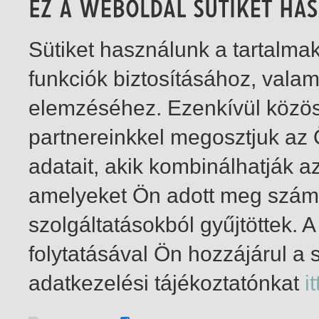
Sütiket használunk a tartalm
funkciók biztosításához, vala
elemzéséhez. Ezenkívül közö
partnereinkkel megosztjuk az
adatait, akik kombinálhatják a
amelyeket Ön adott meg számu
szolgáltatásokból gyűjtöttek.
folytatásával Ön hozzájárul a 
1-1
/ összesen 1 találat
adatkezelési tájékoztatónkat
it