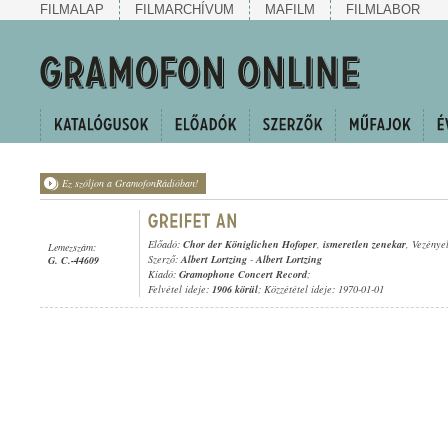
FILMALAP
FILMARCHÍVUM
MAFILM
FILMLABOR
Ez szóljon a GramofonRádióban!
Előadó:
Chor der Königlichen Hofoper
,
ismeretlen zenekar
, Vezénye
Lemezszám:
Szerző:
Albert Lortzing
-
Albert Lortzing
G. C.-44609
Kiadó:
Gramophone Concert Record
;
Felvétel ideje:
1906 körül
; Közzététel ideje: 1970-01-01