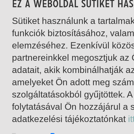
Sütiket használunk a tartalm
funkciók biztosításához, vala
elemzéséhez. Ezenkívül közö
partnereinkkel megosztjuk az
adatait, akik kombinálhatják a
amelyeket Ön adott meg számu
szolgáltatásokból gyűjtöttek.
folytatásával Ön hozzájárul a 
1-1
/ összesen 1 találat
adatkezelési tájékoztatónkat
it