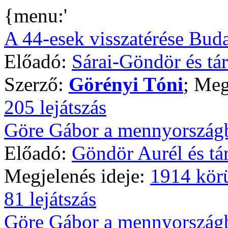
{menu:'
A 44-esek visszatérése Bud
Előadó:
Sárai-Göndör és tá
Szerző:
Görényi Tóni
; Meg
205 lejátszás
Göre Gábor a mennyországba
Előadó:
Göndör Aurél és tár
Megjelenés ideje:
1914 kör
81 lejátszás
Göre Gábor a mennyországba