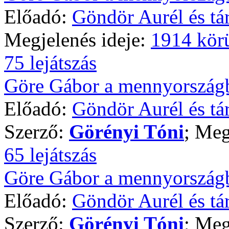
Előadó:
Göndör Aurél és tár
Megjelenés ideje:
1914 kör
75 lejátszás
Göre Gábor a mennyországba
Előadó:
Göndör Aurél és tár
Szerző:
Görényi Tóni
; Meg
65 lejátszás
Göre Gábor a mennyországba
Előadó:
Göndör Aurél és tár
Szerző:
Görényi Tóni
; Meg