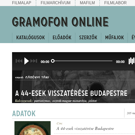
FILMALAP
FILMARCHÍVUM
MAFILM
FILMLABOR
00:00
00:00
GÖRÉNYI TÓNI
SZERZŐ:
A 44-esek visszatérése Budapestre
Kulcsszavak:
patriotizmus
osztrák-magyar monarchia
jelenet
205 me
HANGJÁTÉK
Cím:
MŰFAJ:
A 44-esek visszatérése Budapestre