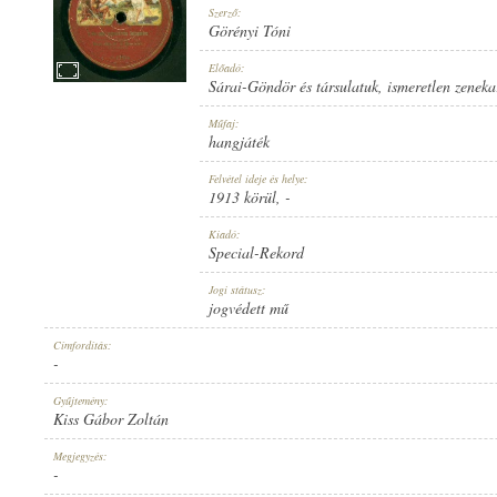
Szerző:
Görényi Tóni
Előadó:
Sárai-Göndör és társulatuk
,
ismeretlen zeneka
1913 KÖRÜL
Műfaj:
MEGJELENÉS IDEJE:
hangjáték
Felvétel ideje és helye:
1913 körül
, -
Kiadó:
Special-Rekord
SPECIAL-REKORD
Jogi státusz:
KIADÓ:
jogvédett mű
Címfordítás:
-
Gyűjtemény:
Kiss Gábor Zoltán
11856
Megjegyzés:
LEMEZSZÁM:
-