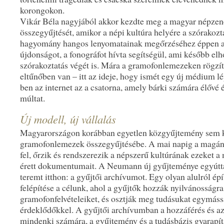
korongokon.
Vikár Béla nagyjából akkor kezdte meg a magyar népzen
összegyűjtését, amikor a népi kultúra helyére a szórakozta
hagyomány hangos lenyomatainak megőrzéséhez éppen a
újdonságot, a fonográfot hívta segítségül, ami később elh
szórakoztatás végét is. Mára a gramofonlemezeken rögzí
eltűnőben van – itt az ideje, hogy ismét egy új médium lé
ben az internet az a csatorna, amely bárki számára élővé é
múltat.
Új modell, új vállalás
Magyarországon korábban egyetlen közgyűjtemény sem k
gramofonlemezek összegyűjtésébe. A mai napig a magán
fel, őrzik és rendszerezik a népszerű kultúrának ezeket a 
érett dokumentumait. A Neumann új gyűjteménye egyúttal
teremt itthon: a gyűjtői archívumot. Egy olyan alulról é
felépítése a célunk, ahol a gyűjtők hozzák nyilvánosságra
gramofonfelvételeiket, és osztják meg tudásukat egymássa
érdeklődőkkel. A gyűjtői archívumban a hozzáférés és az 
mindenki számára, a gyűjtemény és a tudásbázis gyarapít