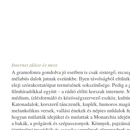
Internet akkor és most
A gramofonra gondolva jó esetben is csak sistergő, recs
mélabús dalok jutnak eszünkbe. Ilyen távolságból eltűni
eleji szórakoztatóipar termésének sokszínűsége. Pedig a
filmhíradókkal együtt – a rádió előtti korszak internete.
médium, ízlésformáló és közösségszervező eszköz, kultúra
Katonadalok, korszerű tánczenék, kuplék, humoros mag
melankolikus versek, vallási énekek és népies műdalok fe
hogyan múlatták idejüket és mulattak a Monarchia idején
a bakák, a polgárok és szépasszonyok. Könnyek, pajzánság,
történelmi tragédiák és csacska szerelmek elevenednek m