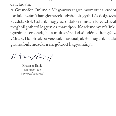
és feladata.
A Gramofon Online a Magyarországon nyomott és kiadott
fordulatszámú hanglemezek felvételeit gyűjti és dolgozza
kezdetektől. Célunk, hogy az oldalon minden felvétel sz
meghallgatható legyen és maradjon. Kezdeményezésünk 
igazán sikeresnek, ha a múlt század első felének hangfelvé
válnak. Ha birtokba vesszük, használjuk és magunk is ala
gramofonlemezeken megőrzött hagyományt.
Kitzinger Dávid
Neumann-ház
ügyvezető igazgató