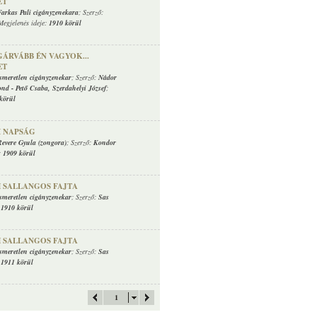
ET
Farkas Pali cigányzenekara
; Szerző:
Megjelenés ideje:
1910 körül
GÁRVÁBB ÉN VAGYOK...
ET
ismeretlen cigányzenekar
; Szerző:
Nádor
ond
-
Pető Csaba
,
Szerdahelyi József
;
körül
I NAPSÁG
Revere Gyula (zongora)
; Szerző:
Kondor
:
1909 körül
 SALLANGOS FAJTA
ismeretlen cigányzenekar
; Szerző:
Sas
:
1910 körül
 SALLANGOS FAJTA
ismeretlen cigányzenekar
; Szerző:
Sas
:
1911 körül
1