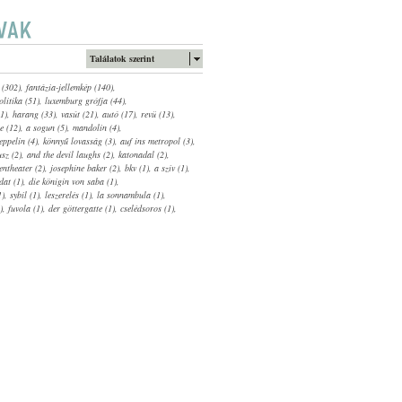
Találatok szerint
 (302)
,
fantázia-jellemkép (140)
,
olitika (51)
,
luxemburg grófja (44)
,
1)
,
harang (33)
,
vasút (21)
,
autó (17)
,
revü (13)
,
e (12)
,
a sogun (5)
,
mandolin (4)
,
eppelin (4)
,
könnyű lovasság (3)
,
auf ins metropol (3)
,
sz (2)
,
and the devil laughs (2)
,
katonadal (2)
,
entheater (2)
,
josephine baker (2)
,
bkv (1)
,
a szív (1)
,
dat (1)
,
die königin von saba (1)
,
1)
,
sybil (1)
,
leszerelés (1)
,
la sonnambula (1)
,
)
,
fuvola (1)
,
der göttergatte (1)
,
cselédsoros (1)
,