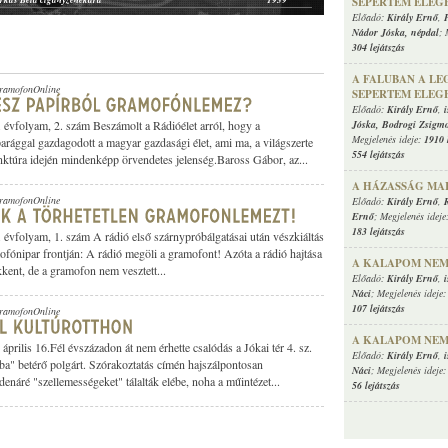
SEPERTEM ELEG
Göndör Aurél és társulata, ismeretlen cigányzenekar
1909 körül
Előadó:
Király Ernő
,
Nádor Jóska
,
népdal
; 
 ismeretlen zenész (xilofon)
1914 körül
304 lejátszás
caine
1905 körül
rogató), ismeretlen cigányzenekar
1910 körül
A FALUBAN A LE
ester
1904 körül
GramofonOnline
SEPERTEM ELEG
smeretlen cigányzenekar
1911 körül
Előadó:
Király Ernő
,
smeretlen cigányzenekar
1908 körül
Jóska
,
Bodrogi Zsigm
. évfolyam, 2. szám Beszámolt a Rádióélet arról, hogy a
igányzenekara
1910 körül
Megjelenés ideje:
1910 
arággal gazdagodott a magyar gazdasági élet, ami ma, a világszerte
, ismeretlen zenész (zongora)
1908 körül
554 lejátszás
ktúra idején mindenképp örvendetes jelenség.Baross Gábor, az...
er Orchester
1910 körül
A HÁZASSÁG MA
arkas Béla cigányzenekara
1943
GramofonOnline
Előadó:
Király Ernő
,
M. kir. Operaház vegyeskara, ismeretlen zenész (zongora)
1907 körül
Ernő
; Megjelenés ideje
védzenekar
1910 körül
183 lejátszás
. évfolyam, 1. szám A rádió első szárnypróbálgatásai után vészkiáltás
f, Bura Sándor cigányzenekara
1932
ofónipar frontján: A rádió megöli a gramofont! Azóta a rádió hajtása
us, Magyar tamburica zenekar
1914 körül
A KALAPOM NEM
kent, de a gramofon nem vesztett...
Előadó:
Király Ernő
,
Náci
; Megjelenés ideje
107 lejátszás
GramofonOnline
A KALAPOM NEM
április 16.Fél évszázadon át nem érhette csalódás a Jókai tér 4. sz.
Előadó:
Király Ernő
,
zba" betérő polgárt. Szórakoztatás címén hajszálpontosan
Náci
; Megjelenés ideje
enáré "szellemességeket" tálalták elébe, noha a műintézet...
56 lejátszás