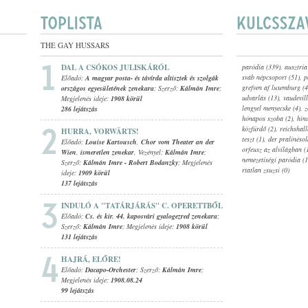
THE GAY HUSSARS
DAL A CSÓKOS JULISKÁRÓL
paródia (339)
,
ausztria
. CIGÁNYZENEKARA
sváb népcsoport (51)
,
p
Előadó:
A magyar posta- és távírda altisztek és szolgák
grefven af luxemburg (4
országos egyesületének zenekara
; Szerző:
Kálmán Imre
;
udvarlás (13)
,
vaudevill
Megjelenés ideje:
1908 körül
lengyel menyecske (4)
,
z
286 lejátszás
hónapos szoba (2)
,
hinu
közfürdő (2)
,
reichshall
HURRA, VORWÄRTS!
teszt (1)
,
der pralinésol
Előadó:
Louise Kartousch
,
Chor vom Theater an der
orfeusz az alvilágban (
Wien
,
ismeretlen zenekar
, Vezényel:
Kálmán Imre
;
nemezetiségi paródia (1
Szerző:
Kálmán Imre
-
Robert Bodanzky
; Megjelenés
rtatlan zsuzsi (0)
ideje:
1909 körül
137 lejátszás
INDULÓ A "TATÁRJÁRÁS" C. OPERETTBŐL
Előadó:
Cs. és kir. 44. kaposvári gyalogezred zenekara
;
Szerző:
Kálmán Imre
; Megjelenés ideje:
1908 körül
131 lejátszás
HAJRÁ, ELŐRE!
Előadó:
Dacapo-Orchester
; Szerző:
Kálmán Imre
;
Megjelenés ideje:
1908.08.24
99 lejátszás