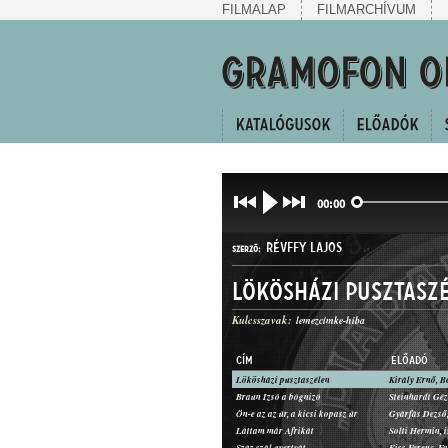
FILMALAP
FILMARCHÍVUM
00:00
RÉVFFY LAJOS
SZERZŐ:
Lökösházi pusztasz
Kulcsszavak:
lemezcímke-hiba
CÍM
ELŐADÓ
Lökösházi pusztaszélen
Király Ernő, B
HALLGATÓ
Braun Izsó a bógnizó
Steinhardt Géz
MŰFAJ:
Ön-e az az úr, a kicsi kopasz úr
Gyárfás Dezső,
Láttam már Afrikát
Solti Hermin, 
Száz szál gyertyát
Kiss Ferenc, F