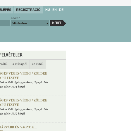
ELÉPÉS
REGISZTRÁCIÓ
HU
EN
DE
Miben?
Mindenben
rzőtől
a műfajból
az évből
ÉGES VÉGES-VÉGIG / ZÖLDRE
APU FESTVE
Farkas Pali cigányzenekara
; Szerző:
Pete
nés ideje:
1911 körül
ÉGES VÉGES-VÉGIG / ZÖLDRE
APU FESTVE
Farkas Pali cigányzenekara
; Szerző:
Pete
nés ideje:
1910 körül
GÁRVÁBB ÉN VAGYOK...