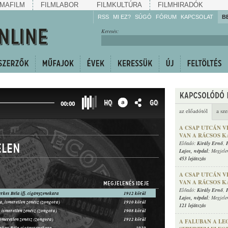
MAFILM
FILMLABOR
FILMKULTÚRA
FILMHIRADÓK
RSS
MI EZ?
SÚGÓ
FÓRUM
KAPCSOLAT
B
Hallgassa!
Keresés:
Gyarapítsa!
Kövesse!
Ossza meg!
HQ
GO
00:00
az előadótól
a sze
A CSAP UTCÁN V
VAN A RÁCSOS K
Előadó:
Király Ernő
,
élen
Lajos
,
népdal
; Megjele
453 lejátszás
A CSAP UTCÁN V
VAN A RÁCSOS K
MEGJELENÉS IDEJE
Előadó:
Király Ernő
,
erkes Béla ifj. cigányzenekara
1912 körül
Lajos
,
népdal
; Megjele
a, ismeretlen zenész (zongora)
1910 körül
121 lejátszás
 ismeretlen zenész (zongora)
1908 körül
ismeretlen zenész (zongora)
1912 körül
A FALUBAN A LE
arkas Béla cigányzenekara
1939