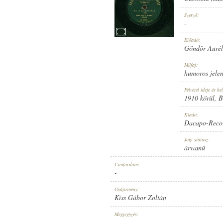
Szerző:
-
Előadó:
Göndör Aurél 
1910 KÖRÜL
MEGJELENÉS IDEJE:
Műfaj:
humoros jelen
Felvétel ideje és hel
1910 körül
, 
Kiadó:
Dacapo-Reco
DACAPO-RECORD
KIADÓ:
Jogi státusz:
árvamű
Címfordítás:
-
Gyűjtemény:
Kiss Gábor Zoltán
U-5530.
LEMEZSZÁM:
Megjegyzés:
-