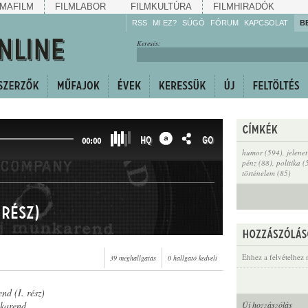
MAFILM
FILMLABOR
FILMKULTÚRA
FILMHIRADÓK
RSS
MI EZ?
SÚGÓ
FÓRUM
KAPCSOLAT
B
Hallgassa!
Keresés:
Gyarapítsa!
Kövesse!
Ossza meg!
HQ
GO
00:00
humor (594)
,
jelene
pénz (88)
,
politika (
történelem (85)
 rész)
Ehhez a felvételhez 
39 meghallgatás
0 hallgató kedveli
nd (I. rész)
nkarend
Új hozzászólás