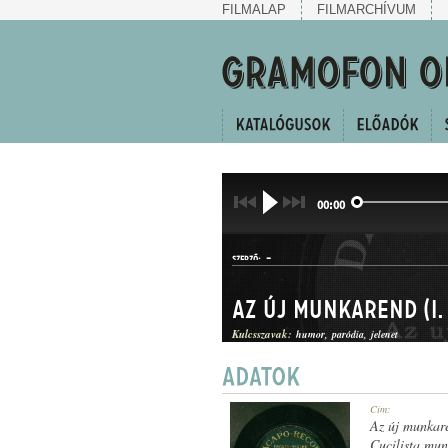
FILMALAP
FILMARCHÍVUM
00:00
-
SZERZŐ:
Az új munkarend (I.
Kulcsszavak:
humor
paródia
jelenet
HUMOROS JELENET
Cím:
MŰFAJ:
Az új munkare
Cucilista mu