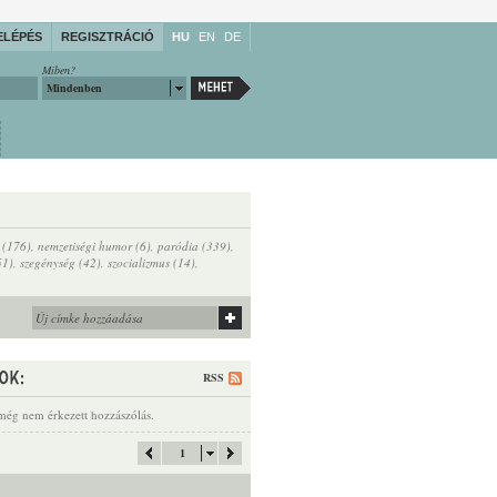
ELÉPÉS
REGISZTRÁCIÓ
HU
EN
DE
Miben?
Mindenben
t (176)
,
nemzetiségi humor (6)
,
paródia (339)
,
51)
,
szegénység (42)
,
szocializmus (14)
,
RSS
még nem érkezett hozzászólás.
1