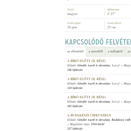
Nyelv:
Időtartam:
magyar
2' 27"
Lemeztípus:
Lemezméret:
78 rpm
25 cm
GÖNDÖR AURÉL ÉS TÁRSULATA
ELŐADÓ:
az előadótól
a szerzőtől
a műfajból
az
A BÍRÓ ELŐTT (II. RÉSZ)
Előadó:
Göndör Aurél és társulata
; Szerző:
-
; Megje
246 lejátszás
A BÍRÓ ELŐTT (II. RÉSZ)
Előadó:
Göndör Aurél és társulata
; Szerző:
-
; Megje
124 lejátszás
A BÍRÓ ELŐTT (II. RÉSZ)
Előadó:
Göndör Aurél és társulata
; Szerző:
-
; Megje
102 lejátszás
A BUDAKÉSZI CIRKUSZBAN
Előadó:
Göndör Aurél és társulata
,
Budakeszi sváb
-
; Megjelenés ideje:
1910 körül
227 lejátszás