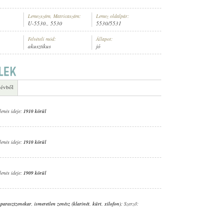
Lemezszám, Matricaszám:
Lemez oldalpár:
U-5530., 5530
5530/5531
Felvételi mód:
Állapot:
akusztikus
jó
 évből
lenés ideje:
1910 körül
lenés ideje:
1910 körül
lenés ideje:
1909 körül
 parasztzenekar
,
ismeretlen zenész (klarinét
,
kürt
,
xilofon)
; Szerző: