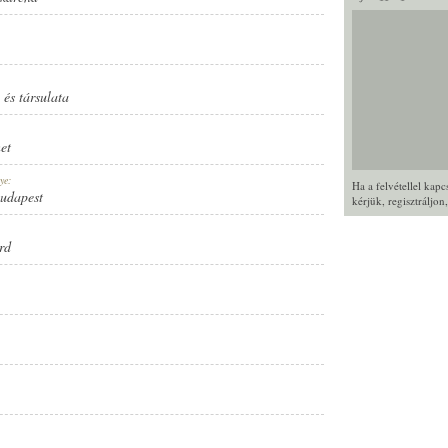
és társulata
et
ye:
Ha a felvétellel kap
Budapest
kérjük,
regisztráljon
rd