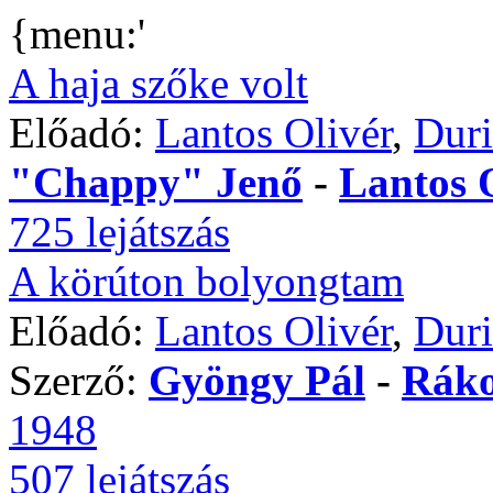
{menu:'
A haja szőke volt
Előadó:
Lantos Olivér
,
Dur
"Chappy" Jenő
-
Lantos 
725 lejátszás
A körúton bolyongtam
Előadó:
Lantos Olivér
,
Duri
Szerző:
Gyöngy Pál
-
Ráko
1948
507 lejátszás