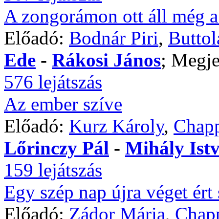
A zongorámon ott áll még 
Előadó:
Bodnár Piri
,
Buttol
Ede
-
Rákosi János
; Megje
576 lejátszás
Az ember szíve
Előadó:
Kurz Károly
,
Chapp
Lőrinczy Pál
-
Mihály Ist
159 lejátszás
Egy szép nap újra véget ér
Előadó:
Zádor Mária
,
Chapp