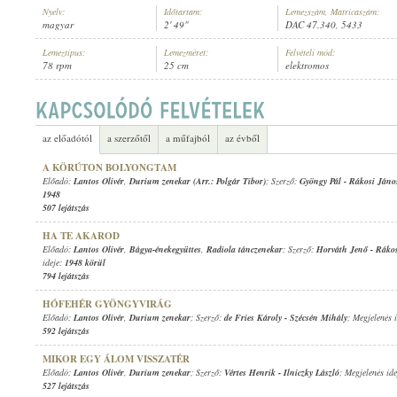
Nyelv:
Időtartam:
Lemezszám, Matricaszám:
magyar
2' 49"
DAC 47.340, 5433
Lemeztípus:
Lemezméret:
Felvételi mód:
78 rpm
25 cm
elektromos
LANTOS OLIVÉR
,
DURIUM ZENEKAR
ELŐADÓ:
az előadótól
a szerzőtől
a műfajból
az évből
A KÖRÚTON BOLYONGTAM
Előadó:
Lantos Olivér
,
Durium zenekar (Arr.: Polgár Tibor)
; Szerző:
Gyöngy Pál
-
Rákosi Jáno
1948
507 lejátszás
HA TE AKAROD
Előadó:
Lantos Olivér
,
Bágya-énekegyüttes
,
Radiola tánczenekar
; Szerző:
Horváth Jenő
-
Rákos
ideje:
1948 körül
794 lejátszás
HÓFEHÉR GYÖNGYVIRÁG
Előadó:
Lantos Olivér
,
Durium zenekar
; Szerző:
de Fries Károly
-
Szécsén Mihály
; Megjelenés 
592 lejátszás
MIKOR EGY ÁLOM VISSZATÉR
Előadó:
Lantos Olivér
,
Durium zenekar
; Szerző:
Vértes Henrik
-
Ilniczky László
; Megjelenés id
527 lejátszás