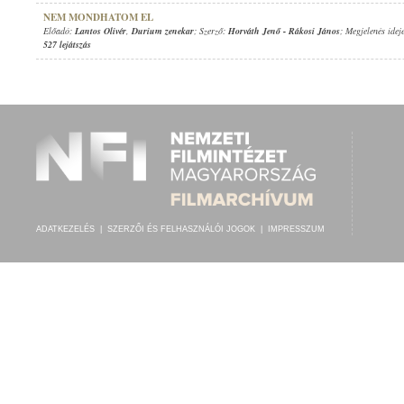
NEM MONDHATOM EL
Előadó:
Lantos Olivér
,
Durium zenekar
; Szerző:
Horváth Jenő
-
Rákosi János
; Megjelenés idej
527 lejátszás
ADATKEZELÉS
|
SZERZŐI ÉS FELHASZNÁLÓI JOGOK
|
IMPRESSZUM