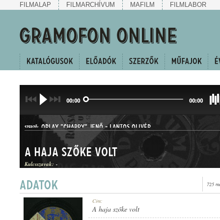
FILMALAP
FILMARCHÍVUM
MAFILM
FILMLABOR
00:00
00:00
ORLAY "CHAPPY" JENŐ
-
LANTOS OLIVÉR
SZERZŐ:
A haja szőke volt
Kulcsszavak:
-
725 me
SLOWFOX
Cím:
MŰFAJ:
A haja szőke volt