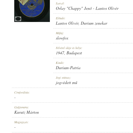
Szerző:
Orlay "Chappy" Jenő
-
Lantos Olivér
Előadó:
Lantos Olivér
,
Durium zenekar
1947
Műfaj:
MEGJELENÉS IDEJE:
slowfox
Felvétel ideje és helye:
1947
, Budapest
Kiadó:
Durium-Patria
DURIUM-PATRIA
Jogi státusz:
KIADÓ:
jogvédett mű
Címfordítás:
-
Gyűjtemény:
Kurutz Márton
DAC 47.340
Megjegyzés:
LEMEZSZÁM:
-