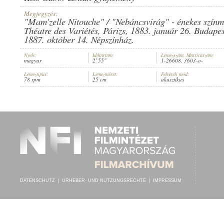
Megjegyzés:
"Mam'zelle Nitouche" / "Nebáncsvirág" - énekes szín
Théatre des Variétés, Párizs, 1883. január 26. Budape
1887. október 14. Népszínház.
KOMLÓSSY EMMA
,
KENDE FRIGYESNÉ (ZONGORA)
INTERPRET:
Nyelv:
Időtartam:
Lemezszám, Matricaszám:
magyar
2' 55"
1-26608, 3603-o-
Lemeztípus:
Lemezméret:
Felvételi mód:
78 rpm
25 cm
akusztikus
DATENSCHUTZ
|
URHEBER- UND NUTZUNGSRECHTE
|
IMPRESSUM