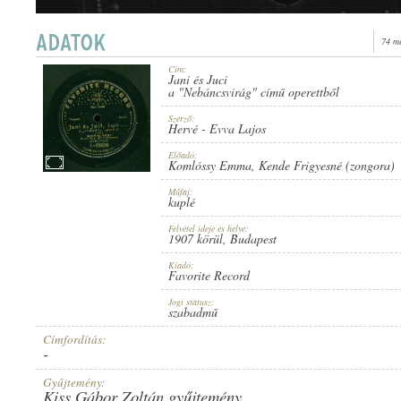
74 m
Cím:
Jani és Juci
1907 KÖRÜL
a "Nebáncsvirág" című operettből
ERSCHEINUNGSJAHR:
Szerző:
Hervé
-
Evva Lajos
Előadó:
Komlóssy Emma
,
Kende Frigyesné (zongora)
Műfaj:
kuplé
FAVORITE RECORD
HERSTELLER:
Felvétel ideje és helye:
1907 körül
, Budapest
Kiadó:
Favorite Record
Jogi státusz:
szabadmű
Címfordítás:
-
1-26608
PLATTENAUFNAHME:
Gyűjtemény:
Kiss Gábor Zoltán gyűjtemény