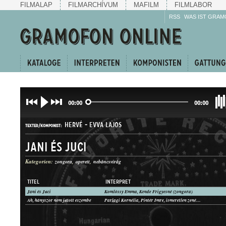
FILMALAP
FILMARCHÍVUM
MAFILM
FILMLABOR
RSS
WAS IST GRAM
00:00
00:00
HERVÉ
-
EVVA LAJOS
TEXTER/KOMPONIST:
Jani és Juci
Kategorien:
zongora
operett
nebáncsvirág
TITEL
INTERPRET
Jani és Juci
Komlóssy Emma, Kende Frigyesné (zongora)
KUPLÉ
Ah, hányszor nem jutott eszembe
Parlagi Kornélia, Pintér Imre, ismeretlen zenész (zongora)
GATTUNG: