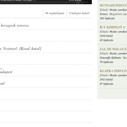
 ismeretlen zenész (zongora)
1915 körül
HUNYADI INDUL
, Márkus Alfréd (zongora)
1915 körül
Előadó:
Postás zenekar
96 meghallgatás
0 hallgató kedveli
Ferenc
; Megjelenés ide
 ismeretlen zenész (zongora)
1915 körül
102 lejátszás
sóka Józsi cigányzenekara
1918 körül
a, ismeretlen zenész (zongora)
1918 körül
 bevagyok sorozva
ÍGY KERINGŐ A
Előadó:
Postás zenekar
1910 körül
45 lejátszás
r
, Vezényel:
[Kraul Antal]
JAJ, DE MAGAS 
Előadó:
Postás zenekar
Simonffy Kálmán
; Meg
70 lejátszás
ye:
KLAPKA INDULÓ
Budapest
Előadó:
Postás zenekar
1913 körül
ord
47 lejátszás