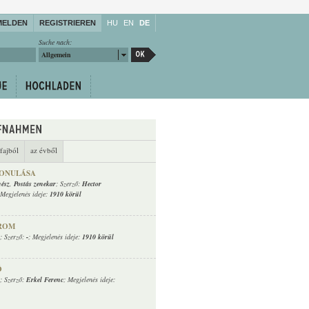
MELDEN
REGISTRIEREN
HU
EN
DE
Suche nach:
Allgemein
fajból
az évből
VONULÁSA
nész
,
Postás zenekar
; Szerző:
Hector
 Megjelenés ideje:
1910 körül
ÁROM
; Szerző:
-
; Megjelenés ideje:
1910 körül
Ó
; Szerző:
Erkel Ferenc
; Megjelenés ideje: