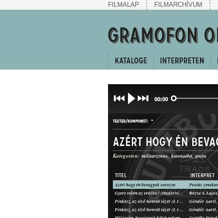
FILMALAP
FILMARCHÍVUM
00:00
-
TEXTER/KOMPONIST:
Azért hogy én bev
Kategorien:
militarizmus
katonaélet
posta
TITEL
INTERPRET
Azért hogy én bevagyok sorozva
Postás zenekar
CSÁRDÁS
Gyere velem az erdőbe / [Hadorvos úr tegna vett be...]
GATTUNG:
Pinkász, az első honvéd tüzér (I. rész)
Göndör Aurél, 
Pinkász, az első honvéd tüzér (I. rész)
Göndör Aurél, 
Hölgyeim, hagyjanak békét nekem