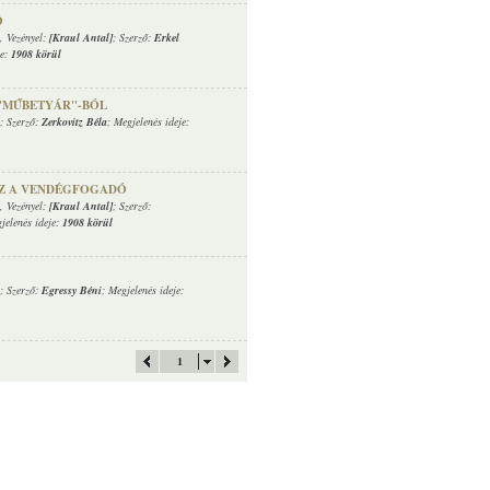
Ó
, Vezényel:
[Kraul Antal]
; Szerző:
Erkel
je:
1908 körül
 "MŰBETYÁR"-BÓL
; Szerző:
Zerkovitz Béla
; Megjelenés ideje:
EZ A VENDÉGFOGADÓ
, Vezényel:
[Kraul Antal]
; Szerző:
jelenés ideje:
1908 körül
; Szerző:
Egressy Béni
; Megjelenés ideje:
1