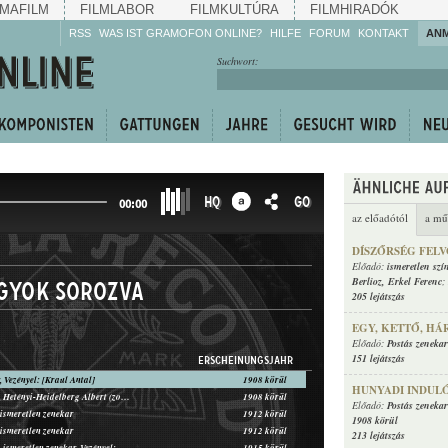
MAFILM
FILMLABOR
FILMKULTÚRA
FILMHIRADÓK
RSS
WAS IST GRAMOFON ONLINE?
HILFE
FORUM
KONTAKT
AN
Hören Sie zu!
Suchwort:
Machen Sie mit!
Reden Sie mit!
Empfehlen Sie
weiter!
HQ
GO
00:00
az előadótól
a mű
DÍSZŐRSÉG FEL
Előadó:
ismeretlen szí
Berlioz
,
Erkel Ferenc
;
agyok sorozva
205 lejátszás
EGY, KETTŐ, H
Előadó:
Postás zenekar
151 lejátszás
ERSCHEINUNGSJAHR
, Vezényel: [Kraul Antal]
1908 körül
HUNYADI INDUL
Rózsa S. Lajos, Hetényi-Heidelberg Albert (zongora)
1908 körül
Előadó:
Postás zenekar
ismeretlen zenekar
1912 körül
1908 körül
ismeretlen zenekar
1912 körül
213 lejátszás
Gyárfás Dezső, ismeretlen zenekar, Vezényel: Márkus Alfréd
1915 körül