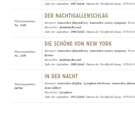
Jahr der Aufnahme:
1907 körül
; Datum der Veröffentlichung: 1970-01-
Plattenaufnahme:
Interpret:
ismeretlen füttyművész
,
ismeretlen zenész (zongora)
; Texte
No. 1248.
Hersteller:
Jumbola-Record
;
Jahr der Aufnahme:
1908 körül
; Datum der Veröffentlichung: 1970-01-
Interpret:
ismeretlen füttyművész
,
ismeretlen zenész (zongora)
; Text
Plattenaufnahme:
Kerker
No. 1249.
Hersteller:
Jumbola-Record
;
Jahr der Aufnahme:
1908 körül
; Datum der Veröffentlichung: 1970-01-
Interpret:
ismeretlen férfikar
,
Lyrophon-Orchester
,
ismeretlen fütty
Plattenaufnahme:
Jean Gilbert
O6704
Hersteller:
Lyrophon
;
Jahr der Aufnahme:
1913 körül
; Datum der Veröffentlichung: 1970-01-