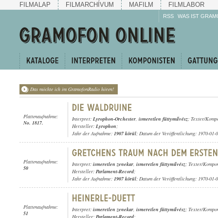
FILMALAP
FILMARCHÍVUM
MAFILM
FILMLABOR
RSS
WAS IST GRAM
Das möchte ich im GramofonRadio hören!
Plattenaufnahme:
Interpret:
Lyrophon-Orchester
,
ismeretlen füttyművész
; Texter/Kompo
No. 1817.
Hersteller:
Lyrophon
;
Jahr der Aufnahme:
1907 körül
; Datum der Veröffentlichung: 1970-01-
Plattenaufnahme:
Interpret:
ismeretlen zenekar
,
ismeretlen füttyművész
; Texter/Kompo
50
Hersteller:
Parlament-Record
;
Jahr der Aufnahme:
1907 körül
; Datum der Veröffentlichung: 1970-01-
Plattenaufnahme:
Interpret:
ismeretlen zenekar
,
ismeretlen füttyművész
; Texter/Kompo
51
Hersteller:
Parlament-Record
;