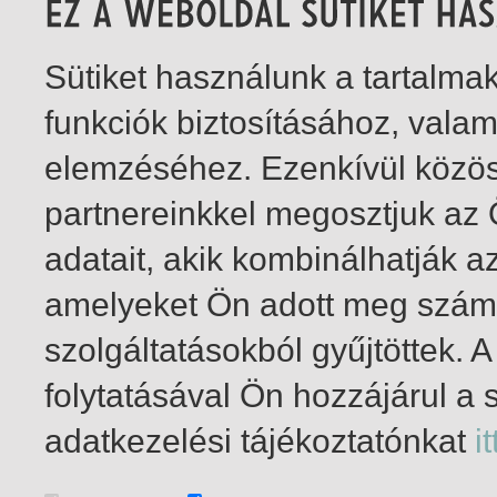
Sütiket használunk a tartalm
funkciók biztosításához, vala
elemzéséhez. Ezenkívül közö
partnereinkkel megosztjuk az
adatait, akik kombinálhatják a
amelyeket Ön adott meg számu
szolgáltatásokból gyűjtöttek.
folytatásával Ön hozzájárul a 
1-6
/ insgesamt 6 Treffer
adatkezelési tájékoztatónkat
it