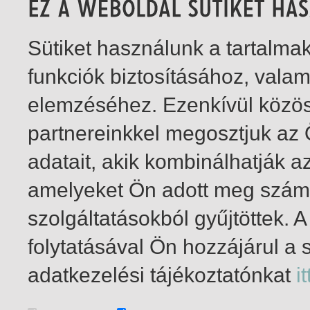
Sütiket használunk a tartalm
funkciók biztosításához, vala
elemzéséhez. Ezenkívül közö
partnereinkkel megosztjuk az
adatait, akik kombinálhatják a
amelyeket Ön adott meg számu
szolgáltatásokból gyűjtöttek.
folytatásával Ön hozzájárul a 
1-3
/ insgesamt 3 Treffer
adatkezelési tájékoztatónkat
it