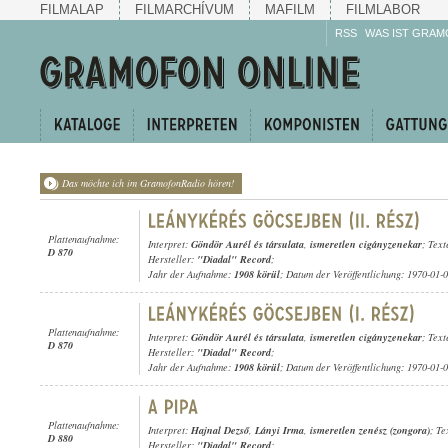
FILMALAP
FILMARCHÍVUM
MAFILM
FILMLABOR
RSS
WAS IST GRAM
Das möchte ich im GramofonRadio hören!
Plattenaufnahme:
Interpret:
Göndör Aurél és társulata
,
ismeretlen cigányzenekar
; Text
D 870
Hersteller:
"Diadal" Record
;
Jahr der Aufnahme:
1908 körül
; Datum der Veröffentlichung: 1970-01-
Plattenaufnahme:
Interpret:
Göndör Aurél és társulata
,
ismeretlen cigányzenekar
; Text
D 870
Hersteller:
"Diadal" Record
;
Jahr der Aufnahme:
1908 körül
; Datum der Veröffentlichung: 1970-01-
Plattenaufnahme:
Interpret:
Hajnal Dezső
,
Lányi Irma
,
ismeretlen zenész (zongora)
; T
D 880
Hersteller:
"Diadal" Record
;