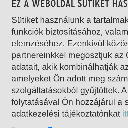
Sütiket használunk a tartalm
funkciók biztosításához, vala
elemzéséhez. Ezenkívül közö
partnereinkkel megosztjuk az
adatait, akik kombinálhatják a
amelyeket Ön adott meg számu
szolgáltatásokból gyűjtöttek.
folytatásával Ön hozzájárul a 
1-2
/ insgesamt 2 Treffer
adatkezelési tájékoztatónkat
it