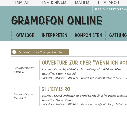
FILMALAP
FILMARCHÍVUM
MAFILM
FILMLABOR
RSS
WAS IST GRAM
Das möchte ich im GramofonRadio hören!
Plattenaufnahme:
Interpret:
Garde Républicaine
; Texter/Komponist:
Adolphe Adam
1-3028 D
Hersteller:
Favorite Record
;
Jahr der Aufnahme:
1905 körül
; Datum der Veröffentlichung: 1970-01-
Plattenaufnahme:
Interpret:
Grand Orchestre du Grand Cercle dAix-les-Bains
; Texter/
No. 36847.
Hersteller:
Odeon Record
;
Jahr der Aufnahme:
1907 körül
; Datum der Veröffentlichung: 1970-01-