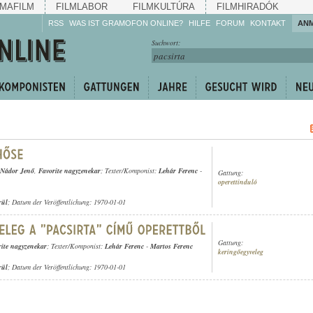
MAFILM
FILMLABOR
FILMKULTÚRA
FILMHIRADÓK
RSS
WAS IST GRAMOFON ONLINE?
HILFE
FORUM
KONTAKT
AN
Hören Sie zu!
Suchwort:
Machen Sie mit!
Reden Sie mit!
Empfehlen Sie
weiter!
Nádor Jenő
,
Favorite nagyzenekar
; Texter/Komponist:
Lehár Ferenc
-
Gattung:
operettinduló
rül
; Datum der Veröffentlichung: 1970-01-01
Gattung:
rite nagyzenekar
; Texter/Komponist:
Lehár Ferenc
-
Martos Ferenc
keringőegyveleg
rül
; Datum der Veröffentlichung: 1970-01-01