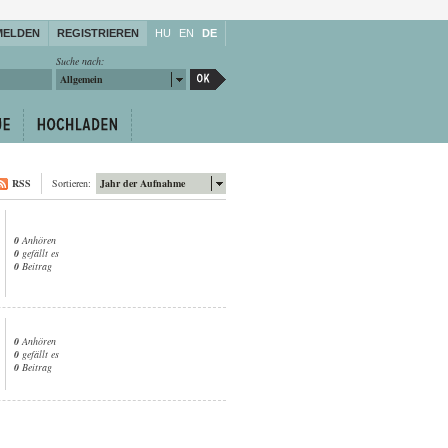
MELDEN
REGISTRIEREN
HU
EN
DE
Suche nach:
Allgemein
RSS
Sortieren:
Jahr der Aufnahme
0
Anhören
0
gefällt es
0
Beitrag
0
Anhören
0
gefällt es
0
Beitrag