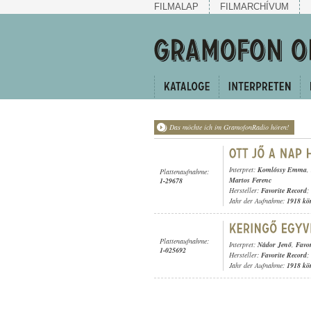
FILMALAP
FILMARCHÍVUM
Das möchte ich im GramofonRadio hören!
Interpret:
Komlóssy Emma
,
Plattenaufnahme:
Martos Ferenc
1-29678
Hersteller:
Favorite Record
;
Jahr der Aufnahme:
1918 kö
Plattenaufnahme:
Interpret:
Nádor Jenő
,
Favo
1-025692
Hersteller:
Favorite Record
;
Jahr der Aufnahme:
1918 kö