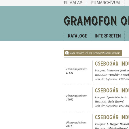
FILMALAP
FILMARCHÍVUM
Das möchte ich im GramofonRadio hören!
Plattenaufnahme:
Interpret:
ismeretlen zeneka
D 631
Hersteller:
"Diadal" Record
Jahr der Aufnahme:
1907 kö
Plattenaufnahme:
Interpret:
Special-Orchester
10002
Hersteller:
Baby-Record
;
Jahr der Aufnahme:
1907 kö
Plattenaufnahme:
Interpret:
I. Magyar Honvéd
6112
Hersteller:
Metafon-Record
;