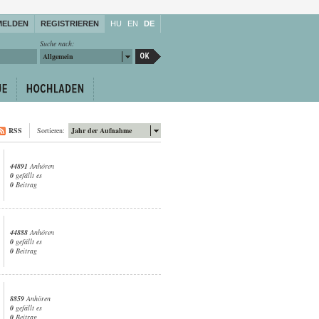
MELDEN
REGISTRIEREN
HU
EN
DE
Suche nach:
Allgemein
RSS
Sortieren:
Jahr der Aufnahme
44891
Anhören
0
gefällt es
0
Beitrag
44888
Anhören
0
gefällt es
0
Beitrag
8859
Anhören
0
gefällt es
0
Beitrag