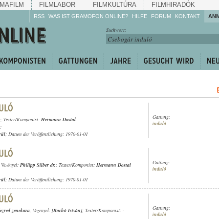
MAFILM
FILMLABOR
FILMKULTÚRA
FILMHIRADÓK
RSS
WAS IST GRAMOFON ONLINE?
HILFE
FORUM
KONTAKT
AN
Hören Sie zu!
Suchwort:
Machen Sie mit!
Reden Sie mit!
Empfehlen Sie
weiter!
Gattung:
r
; Texter/Komponist:
Hermann Dostal
induló
;
rül
; Datum der Veröffentlichung: 1970-01-01
Gattung:
, Vezényel:
Philipp Silber dr.
; Texter/Komponist:
Hermann Dostal
induló
rül
; Datum der Veröffentlichung: 1970-01-01
Gattung:
ezred zenekara
, Vezényel:
[Bachó István]
; Texter/Komponist: -
induló