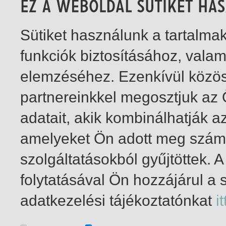
Sütiket használunk a tartalm
funkciók biztosításához, vala
elemzéséhez. Ezenkívül közö
partnereinkkel megosztjuk az
adatait, akik kombinálhatják a
amelyeket Ön adott meg számu
szolgáltatásokból gyűjtöttek.
folytatásával Ön hozzájárul a 
1-2
/ insgesamt 2 Treffer
adatkezelési tájékoztatónkat
it