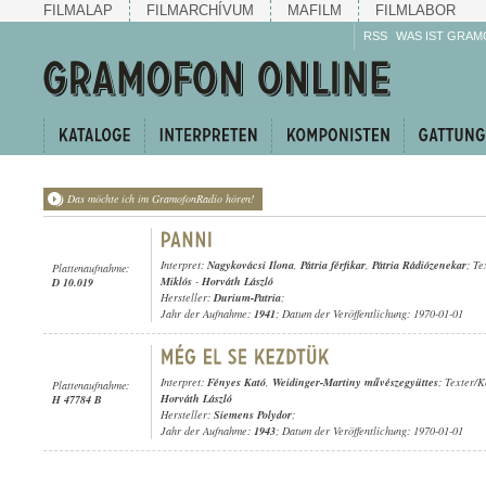
FILMALAP
FILMARCHÍVUM
MAFILM
FILMLABOR
RSS
WAS IST GRAM
Das möchte ich im GramofonRadio hören!
Interpret:
Nagykovácsi Ilona
,
Pátria férfikar
,
Pátria Rádiózenekar
; T
Plattenaufnahme:
Miklós
-
Horváth László
D 10.019
Hersteller:
Durium-Patria
;
Jahr der Aufnahme:
1941
; Datum der Veröffentlichung: 1970-01-01
Interpret:
Fényes Kató
,
Weidinger-Martiny művészegyüttes
; Texter/
Plattenaufnahme:
Horváth László
H 47784 B
Hersteller:
Siemens Polydor
;
Jahr der Aufnahme:
1943
; Datum der Veröffentlichung: 1970-01-01