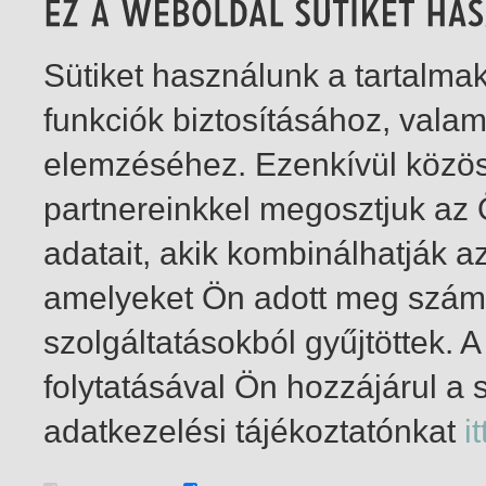
Sütiket használunk a tartalm
funkciók biztosításához, vala
elemzéséhez. Ezenkívül közö
partnereinkkel megosztjuk az
adatait, akik kombinálhatják a
amelyeket Ön adott meg számu
szolgáltatásokból gyűjtöttek.
folytatásával Ön hozzájárul a 
1-1
/ insgesamt 1 Treffer
adatkezelési tájékoztatónkat
it