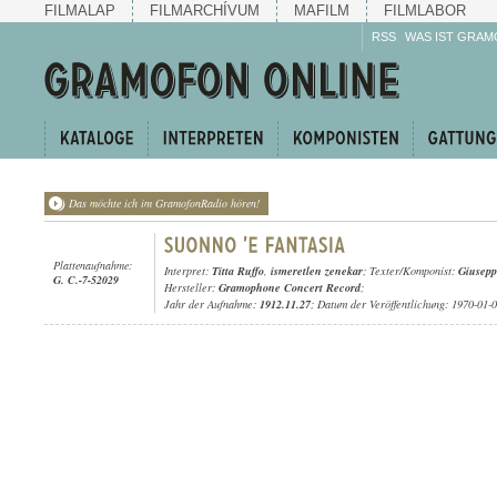
FILMALAP
FILMARCHÍVUM
MAFILM
FILMLABOR
RSS
WAS IST GRAM
Das möchte ich im GramofonRadio hören!
Plattenaufnahme:
Interpret:
Titta Ruffo
,
ismeretlen zenekar
; Texter/Komponist:
Giusepp
G. C.-7-52029
Hersteller:
Gramophone Concert Record
;
Jahr der Aufnahme:
1912.11.27
; Datum der Veröffentlichung: 1970-01-