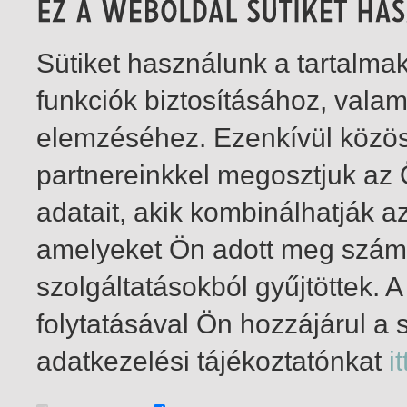
Sütiket használunk a tartalm
funkciók biztosításához, vala
elemzéséhez. Ezenkívül közö
partnereinkkel megosztjuk az
adatait, akik kombinálhatják a
amelyeket Ön adott meg számu
szolgáltatásokból gyűjtöttek.
folytatásával Ön hozzájárul a 
1-4
/ insgesamt 4 Treffer
adatkezelési tájékoztatónkat
it