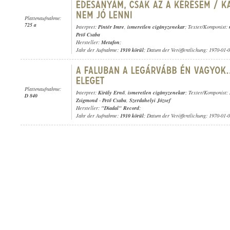
Plattenaufnahme:
725 a
Interpret:
Pintér Imre
,
ismeretlen cigányzenekar
; Texter/Komponist:
Pető Csaba
Hersteller:
Metafon
;
Jahr der Aufnahme:
1910 körül
; Datum der Veröffentlichung: 1970-01-
Plattenaufnahme:
Interpret:
Király Ernő
,
ismeretlen cigányzenekar
; Texter/Komponist:
D 840
Zsigmond
-
Pető Csaba
,
Szerdahelyi József
Hersteller:
"Diadal" Record
;
Jahr der Aufnahme:
1910 körül
; Datum der Veröffentlichung: 1970-01-