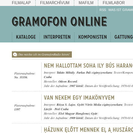
FILMALAP
FILMARCHÍVUM
MAFILM
FILMLABOR
RSS
WAS IST GRAM
Das möchte ich im GramofonRadio hören!
Interpret:
Takáts Mihály
,
Farkas Pali cigányzenekara
; Texter/Kompon
Plattenaufnahme:
Csaba
No. 35350.
Hersteller:
Odeon Record
;
Jahr der Aufnahme:
1907 körül
; Datum der Veröffentlichung: 1970-01-
Interpret:
Rózsa S. Lajos
,
Győri Vörös Miska cigányzenekara
; Texte
Plattenaufnahme:
László
-
Pető Csaba
1397
Hersteller:
Első Magyar Hanglemez Gyár
;
Jahr der Aufnahme:
1909 körül
; Datum der Veröffentlichung: 1970-01-