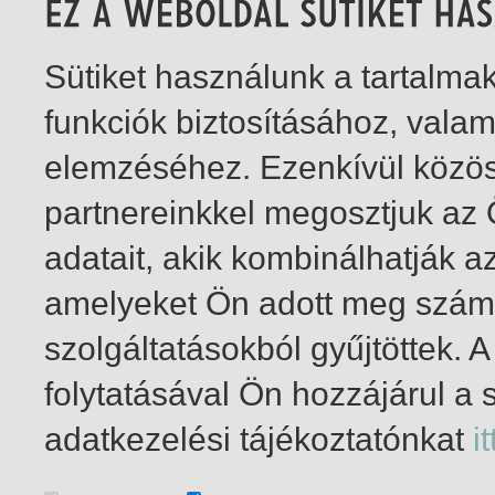
Sütiket használunk a tartalm
funkciók biztosításához, vala
elemzéséhez. Ezenkívül közö
partnereinkkel megosztjuk az
adatait, akik kombinálhatják a
amelyeket Ön adott meg számu
szolgáltatásokból gyűjtöttek.
folytatásával Ön hozzájárul a 
1-2
/ insgesamt 2 Treffer
adatkezelési tájékoztatónkat
it