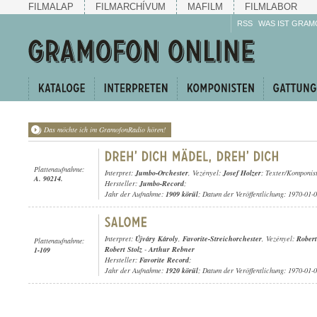
FILMALAP
FILMARCHÍVUM
MAFILM
FILMLABOR
RSS
WAS IST GRAM
Das möchte ich im GramofonRadio hören!
Plattenaufnahme:
Interpret:
Jumbo-Orchester
, Vezényel:
Josef Holzer
; Texter/Komponis
A. 90214.
Hersteller:
Jumbo-Record
;
Jahr der Aufnahme:
1909 körül
; Datum der Veröffentlichung: 1970-01-
Interpret:
Újváry Károly
,
Favorite-Streichorchester
, Vezényel:
Robert
Plattenaufnahme:
Robert Stolz
-
Arthur Rebner
1-109
Hersteller:
Favorite Record
;
Jahr der Aufnahme:
1920 körül
; Datum der Veröffentlichung: 1970-01-