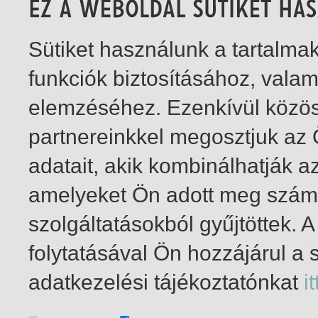
Sütiket használunk a tartalm
funkciók biztosításához, vala
elemzéséhez. Ezenkívül közö
partnereinkkel megosztjuk az
adatait, akik kombinálhatják a
amelyeket Ön adott meg számu
szolgáltatásokból gyűjtöttek.
folytatásával Ön hozzájárul a 
1-5
/ insgesamt 5 Treffer
adatkezelési tájékoztatónkat
it