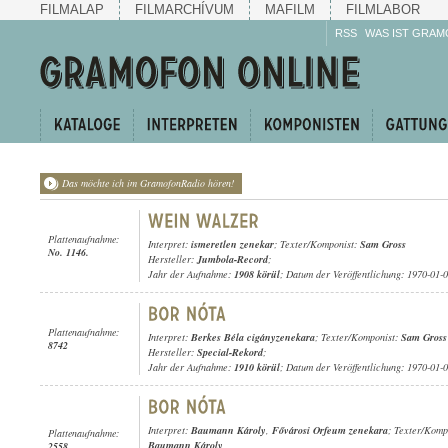
FILMALAP
FILMARCHÍVUM
MAFILM
FILMLABOR
RSS
WAS IST GRAM
Das möchte ich im GramofonRadio hören!
Plattenaufnahme:
Interpret:
ismeretlen zenekar
; Texter/Komponist:
Sam Gross
No. 1146.
Hersteller:
Jumbola-Record
;
Jahr der Aufnahme:
1908 körül
; Datum der Veröffentlichung: 1970-01-
Plattenaufnahme:
Interpret:
Berkes Béla cigányzenekara
; Texter/Komponist:
Sam Gross
8742
Hersteller:
Special-Rekord
;
Jahr der Aufnahme:
1910 körül
; Datum der Veröffentlichung: 1970-01-
Interpret:
Baumann Károly
,
Fővárosi Orfeum zenekara
; Texter/Komp
Plattenaufnahme:
Baumann Károly
2558