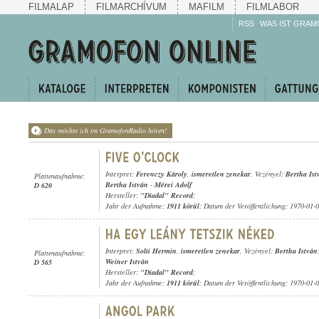
FILMALAP
FILMARCHÍVUM
MAFILM
FILMLABOR
RSS
WAS IST GRAM
Das möchte ich im GramofonRadio hören!
Interpret:
Ferenczy Károly
,
ismeretlen zenekar
, Vezényel:
Bertha Ist
Plattenaufnahme:
Bertha István
-
Mérei Adolf
D 620
Hersteller:
"Diadal" Record
;
Jahr der Aufnahme:
1911 körül
; Datum der Veröffentlichung: 1970-01-
Interpret:
Solti Hermin
,
ismeretlen zenekar
, Vezényel:
Bertha István
Plattenaufnahme:
Weiner István
D 565
Hersteller:
"Diadal" Record
;
Jahr der Aufnahme:
1911 körül
; Datum der Veröffentlichung: 1970-01-