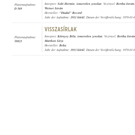
Interpret:
Solti Hermin
,
ismeretlen zenekar
, Vezényel:
Bertha István
Plattenaufnahme:
Weiner István
D 569
Hersteller:
"Diadal" Record
;
Jahr der Aufnahme:
1911 körül
; Datum der Veröffentlichung: 1970-01-
Interpret:
Környey Béla
,
ismeretlen zenekar
, Vezényel:
Bertha Istvá
Plattenaufnahme:
Marthon Géza
58823
Hersteller:
Beka
;
Jahr der Aufnahme:
1913 körül
; Datum der Veröffentlichung: 1970-01-