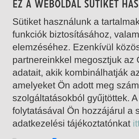
Sütiket használunk a tartalm
funkciók biztosításához, vala
elemzéséhez. Ezenkívül közö
partnereinkkel megosztjuk az
adatait, akik kombinálhatják a
amelyeket Ön adott meg számu
szolgáltatásokból gyűjtöttek.
folytatásával Ön hozzájárul a 
1-4
/ insgesamt 4 Treffer
adatkezelési tájékoztatónkat
it