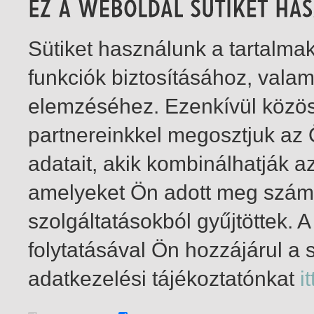
Sütiket használunk a tartalm
funkciók biztosításához, vala
elemzéséhez. Ezenkívül közö
partnereinkkel megosztjuk az
adatait, akik kombinálhatják a
amelyeket Ön adott meg számu
szolgáltatásokból gyűjtöttek.
folytatásával Ön hozzájárul a 
1-2
/ insgesamt 2 Treffer
adatkezelési tájékoztatónkat
it