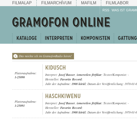
FILMALAP
FILMARCHÍVUM
MAFILM
FILMLABOR
RSS
WAS IST GRAM
Das möchte ich im GramofonRadio hören!
Plattenaufnahme:
Interpret:
Josef Basser
,
ismeretlen férfikar
; Texter/Komponist: -
1-25090
Hersteller:
Favorite Record
;
Jahr der Aufnahme:
1908 körül
; Datum der Veröffentlichung: 1970-01-
Plattenaufnahme:
Interpret:
Josef Basser
,
ismeretlen férfikar
; Texter/Komponist: -
1-25091
Hersteller:
Favorite Record
;
Jahr der Aufnahme:
1908 körül
; Datum der Veröffentlichung: 1970-01-