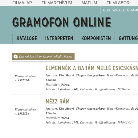
FILMALAP
FILMARCHÍVUM
MAFILM
FILMLABOR
RSS
WAS IST GRAM
Das möchte ich im GramofonRadio hören!
Interpret:
Kiss Manyi
,
Chappy tánczenekara
; Texter/Komponist:
de F
Plattenaufnahme:
Kálmán
A 198252-b
Hersteller:
Odeon
;
Jahr der Aufnahme:
1943
; Datum der Veröffentlichung: 1970-01-01
Interpret:
Kiss Manyi
,
Chappy tánczenekara
; Texter/Komponist:
de F
Plattenaufnahme:
Kálmán
A 198252-a
Hersteller:
Odeon
;
Jahr der Aufnahme:
1943
; Datum der Veröffentlichung: 1970-01-01