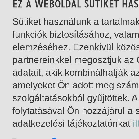
Sütiket használunk a tartalm
funkciók biztosításához, vala
elemzéséhez. Ezenkívül közö
partnereinkkel megosztjuk az
adatait, akik kombinálhatják a
amelyeket Ön adott meg számu
szolgáltatásokból gyűjtöttek.
folytatásával Ön hozzájárul a 
1-2
/ insgesamt 2 Treffer
adatkezelési tájékoztatónkat
it