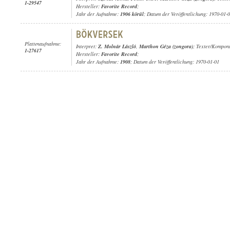
1-29547
Hersteller:
Favorite Record
;
Jahr der Aufnahme:
1906 körül
; Datum der Veröffentlichung: 1970-01-
Plattenaufnahme:
Interpret:
Z. Molnár László
,
Marthon Géza (zongora)
; Texter/Komponi
1-27617
Hersteller:
Favorite Record
;
Jahr der Aufnahme:
1908
; Datum der Veröffentlichung: 1970-01-01