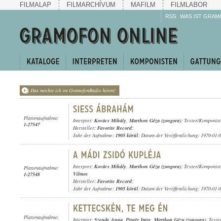
FILMALAP
FILMARCHÍVUM
MAFILM
FILMLABOR
RSS
WAS IST GRAM
Das möchte ich im GramofonRadio hören!
Plattenaufnahme:
Interpret:
Kovács Mihály
,
Marthon Géza (zongora)
; Texter/Komponis
1-27547
Hersteller:
Favorite Record
;
Jahr der Aufnahme:
1905 körül
; Datum der Veröffentlichung: 1970-01-
Interpret:
Kovács Mihály
,
Marthon Géza (zongora)
; Texter/Komponis
Plattenaufnahme:
Vilmos
1-27548
Hersteller:
Favorite Record
;
Jahr der Aufnahme:
1905 körül
; Datum der Veröffentlichung: 1970-01-
Plattenaufnahme:
Interpret:
Szende Anna
,
Pintér Imre
,
Marthon Géza (zongora)
; Texte