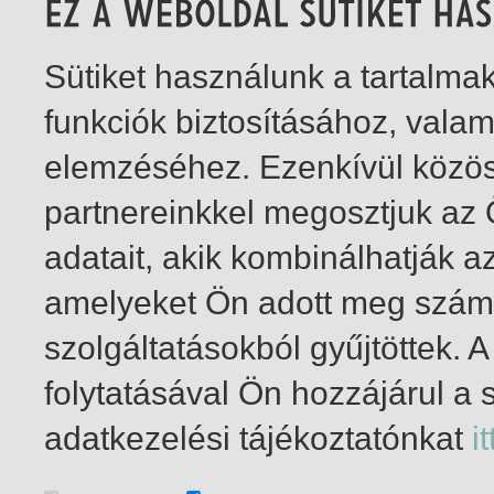
Sütiket használunk a tartalm
funkciók biztosításához, vala
elemzéséhez. Ezenkívül közö
partnereinkkel megosztjuk az
adatait, akik kombinálhatják a
amelyeket Ön adott meg számu
szolgáltatásokból gyűjtöttek.
folytatásával Ön hozzájárul a 
1-4
/ insgesamt 4 Treffer
adatkezelési tájékoztatónkat
it