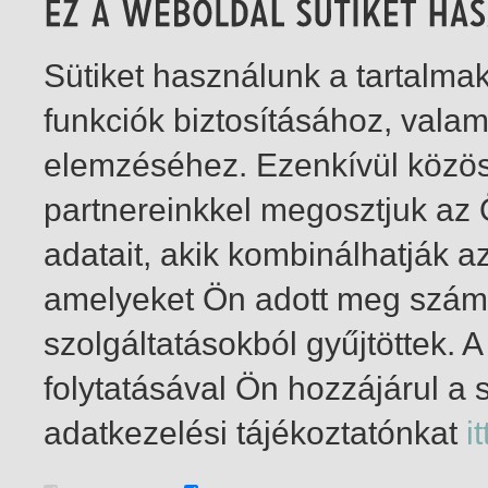
Sütiket használunk a tartalm
funkciók biztosításához, vala
elemzéséhez. Ezenkívül közö
partnereinkkel megosztjuk az
adatait, akik kombinálhatják a
amelyeket Ön adott meg számu
szolgáltatásokból gyűjtöttek.
folytatásával Ön hozzájárul a 
1-2
/ insgesamt 2 Treffer
adatkezelési tájékoztatónkat
it