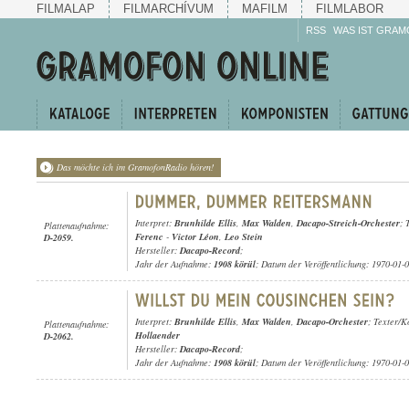
FILMALAP
FILMARCHÍVUM
MAFILM
FILMLABOR
RSS
WAS IST GRAM
Das möchte ich im GramofonRadio hören!
Interpret:
Brunhilde Ellis
,
Max Walden
,
Dacapo-Streich-Orchester
; 
Plattenaufnahme:
Ferenc
-
Victor Léon
,
Leo Stein
D-2059.
Hersteller:
Dacapo-Record
;
Jahr der Aufnahme:
1908 körül
; Datum der Veröffentlichung: 1970-01-
Interpret:
Brunhilde Ellis
,
Max Walden
,
Dacapo-Orchester
; Texter/
Plattenaufnahme:
Hollaender
D-2062.
Hersteller:
Dacapo-Record
;
Jahr der Aufnahme:
1908 körül
; Datum der Veröffentlichung: 1970-01-