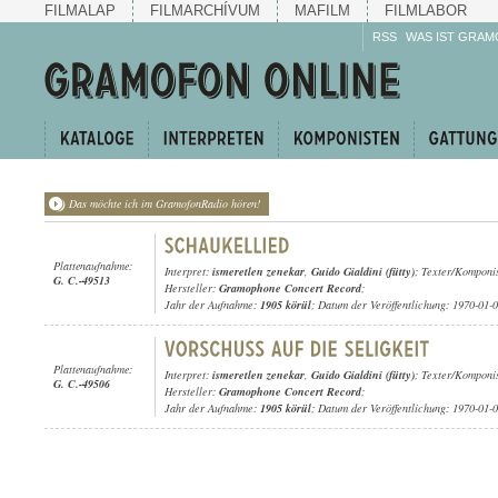
FILMALAP
FILMARCHÍVUM
MAFILM
FILMLABOR
RSS
WAS IST GRAM
Das möchte ich im GramofonRadio hören!
Plattenaufnahme:
Interpret:
ismeretlen zenekar
,
Guido Gialdini (fütty)
; Texter/Komponi
G. C.-49513
Hersteller:
Gramophone Concert Record
;
Jahr der Aufnahme:
1905 körül
; Datum der Veröffentlichung: 1970-01-
Plattenaufnahme:
Interpret:
ismeretlen zenekar
,
Guido Gialdini (fütty)
; Texter/Komponi
G. C.-49506
Hersteller:
Gramophone Concert Record
;
Jahr der Aufnahme:
1905 körül
; Datum der Veröffentlichung: 1970-01-