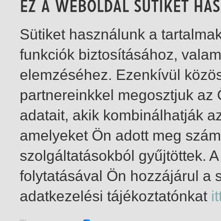
Sütiket használunk a tartalm
funkciók biztosításához, vala
elemzéséhez. Ezenkívül közö
partnereinkkel megosztjuk az
adatait, akik kombinálhatják a
amelyeket Ön adott meg számu
szolgáltatásokból gyűjtöttek.
folytatásával Ön hozzájárul a 
1-2
/ insgesamt 2 Treffer
adatkezelési tájékoztatónkat
it