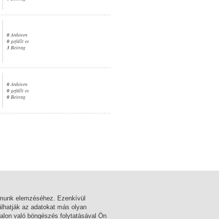
0
Anhören
0
gefällt es
3
Beitrag
0
Anhören
0
gefällt es
0
Beitrag
1. Seite
almunk elemzéséhez. Ezenkívül
lhatják az adatokat más olyan
alon való böngészés folytatásával Ön