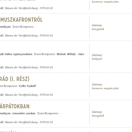
humoros magánszám
rül
; Datum der Veröffentlichung: 1970-01-01
Gattung:
emélyzete
; Texter/Komponist: -
hangjáték
rül
; Datum der Veröffentlichung: 1970-01-01
zák Gábor cigányzenekara
; Texter/Komponist:
Molnár Mihály
-
Gács
Gattung:
hallgató
rül
; Datum der Veröffentlichung: 1970-01-01
Gattung:
xter/Komponist:
Szőke Szakáll
humoros magánszám
rül
; Datum der Veröffentlichung: 1970-01-01
Gattung:
emélyzete
,
ismeretlen zenekar
; Texter/Komponist: -
hangjáték
rül
; Datum der Veröffentlichung: 1970-01-01