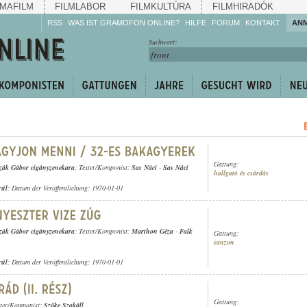
MAFILM
FILMLABOR
FILMKULTÚRA
FILMHIRADÓK
RSS
WAS IST GRAMOFON ONLINE?
HILFE
FORUM
KONTAKT
AN
Hören Sie zu!
Suchwort:
Machen Sie mit!
Reden Sie mit!
Empfehlen Sie
weiter!
Gattung:
zák Gábor cigányzenekara
; Texter/Komponist:
Sas Náci
-
Sas Náci
hallgató és csárdás
rül
; Datum der Veröffentlichung: 1970-01-01
zák Gábor cigányzenekara
; Texter/Komponist:
Marthon Géza
-
Falk
Gattung:
sanzon
rül
; Datum der Veröffentlichung: 1970-01-01
Gattung:
xter/Komponist:
Szőke Szakáll