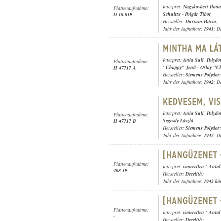
Interpret:
Nagykovácsi Ilona
Plattenaufnahme:
Schultze
-
Polgár Tibor
D 10.019
Hersteller:
Durium-Patria
;
Jahr der Aufnahme:
1941
; D
Interpret:
Ania Suli
,
Polydo
Plattenaufnahme:
"Chappy" Jenő
-
Orlay "C
H 47717 A
Hersteller:
Siemens Polydor
;
Jahr der Aufnahme:
1942
; D
Interpret:
Ania Suli
,
Polydo
Plattenaufnahme:
Segesdy László
H 47717 B
Hersteller:
Siemens Polydor
;
Jahr der Aufnahme:
1942
; D
Plattenaufnahme:
Interpret:
ismeretlen "Antal
408 19
Hersteller:
Decelith
;
Jahr der Aufnahme:
1942 kö
Plattenaufnahme:
Interpret:
ismeretlen "Antal
-
Hersteller:
Decelith
;