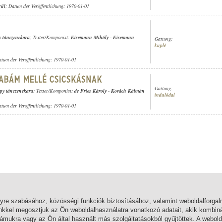
rül
; Datum der Veröffentlichung: 1970-01-01
 tánczenekara
; Texter/Komponist:
Eisemann Mihály
-
Eisemann
Gattung:
kuplé
atum der Veröffentlichung: 1970-01-01
Gattung:
py tánczenekara
; Texter/Komponist:
de Fries Károly
-
Kovách Kálmán
indulódal
atum der Veröffentlichung: 1970-01-01
lyre szabásához, közösségi funkciók biztosításához, valamint weboldalforg
nkkel megosztjuk az Ön weboldalhasználatra vonatkozó adatait, akik kombiná
mukra vagy az Ön által használt más szolgáltatásokból gyűjtöttek. A webold