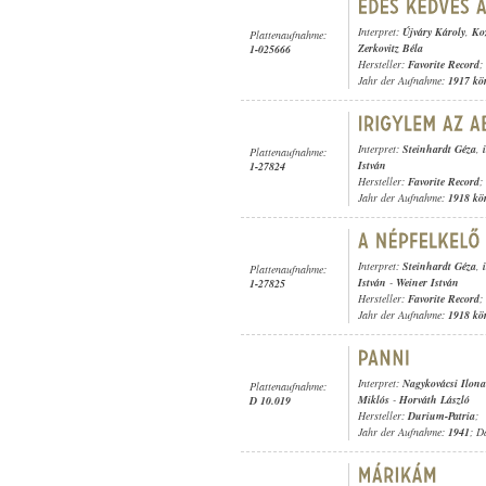
Interpret:
Újváry Károly
,
Ko
Plattenaufnahme:
Zerkovitz Béla
1-025666
Hersteller:
Favorite Record
;
Jahr der Aufnahme:
1917 kö
Interpret:
Steinhardt Géza
,
Plattenaufnahme:
István
1-27824
Hersteller:
Favorite Record
;
Jahr der Aufnahme:
1918 kö
Interpret:
Steinhardt Géza
,
Plattenaufnahme:
István
-
Weiner István
1-27825
Hersteller:
Favorite Record
;
Jahr der Aufnahme:
1918 kö
Interpret:
Nagykovácsi Ilona
Plattenaufnahme:
Miklós
-
Horváth László
D 10.019
Hersteller:
Durium-Patria
;
Jahr der Aufnahme:
1941
; D