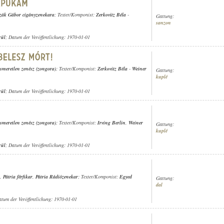
zák Gábor cigányzenekara
; Texter/Komponist:
Zerkovitz Béla
-
Gattung:
sanzon
rül
; Datum der Veröffentlichung: 1970-01-01
ismeretlen zenész (zongora)
; Texter/Komponist:
Zerkovitz Béla
-
Weiner
Gattung:
kuplé
rül
; Datum der Veröffentlichung: 1970-01-01
ismeretlen zenész (zongora)
; Texter/Komponist:
Irving Berlin
,
Weiner
Gattung:
kuplé
rül
; Datum der Veröffentlichung: 1970-01-01
,
Pátria férfikar
,
Pátria Rádiózenekar
; Texter/Komponist:
Egyed
Gattung:
dal
atum der Veröffentlichung: 1970-01-01