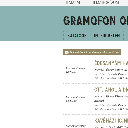
FILMALAP
FILMARCHÍVUM
Das möchte ich im GramofonRadio hören!
Plattenaufnahme:
Interpret:
Újváry Károly
,
Ko
1-025621
Hersteller:
Favorite Record
;
Jahr der Aufnahme:
1915 kö
Interpret:
Újváry Károly
,
Ko
Plattenaufnahme:
Richárd
1-025612
Hersteller:
Favorite Record
;
Jahr der Aufnahme:
1915 kö
Plattenaufnahme:
Interpret:
Szőke Szakáll
; Te