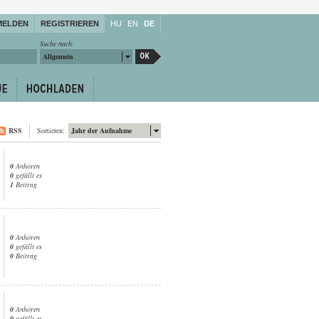
MELDEN
REGISTRIEREN
HU
EN
DE
Suche nach:
Allgemein
RSS
Sortieren:
Jahr der Aufnahme
0
Anhören
0
gefällt es
1
Beitrag
0
Anhören
0
gefällt es
0
Beitrag
0
Anhören
0
gefällt es