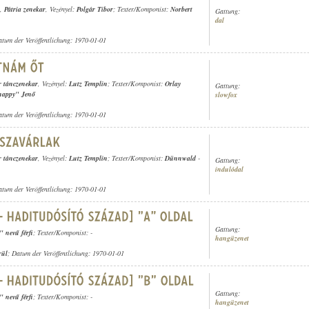
,
Pátria zenekar
, Vezényel:
Polgár Tibor
; Texter/Komponist:
Norbert
Gattung:
dal
atum der Veröffentlichung: 1970-01-01
r tánczenekar
, Vezényel:
Lutz Templin
; Texter/Komponist:
Orlay
Gattung:
happy" Jenő
slowfox
atum der Veröffentlichung: 1970-01-01
r tánczenekar
, Vezényel:
Lutz Templin
; Texter/Komponist:
Dünnwald
-
Gattung:
indulódal
atum der Veröffentlichung: 1970-01-01
Gattung:
" nevű férfi
; Texter/Komponist: -
hangüzenet
rül
; Datum der Veröffentlichung: 1970-01-01
Gattung:
" nevű férfi
; Texter/Komponist: -
hangüzenet