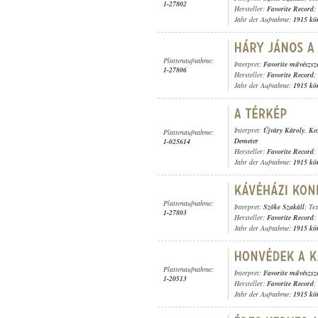
1-27802
Hersteller:
Favorite Record
;
Jahr der Aufnahme:
1915 kö
Plattenaufnahme:
Interpret:
Favorite művészsz
1-27806
Hersteller:
Favorite Record
;
Jahr der Aufnahme:
1915 kö
Interpret:
Újváry Károly
,
Ko
Plattenaufnahme:
Demeter
1-025614
Hersteller:
Favorite Record
;
Jahr der Aufnahme:
1915 kö
Plattenaufnahme:
Interpret:
Szőke Szakáll
; Te
1-27803
Hersteller:
Favorite Record
;
Jahr der Aufnahme:
1915 kö
Plattenaufnahme:
Interpret:
Favorite művészsz
1-20513
Hersteller:
Favorite Record
;
Jahr der Aufnahme:
1915 kö