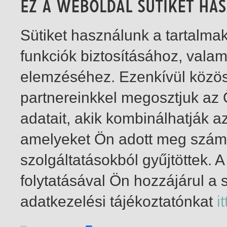
Sütiket használunk a tartalm
funkciók biztosításához, vala
elemzéséhez. Ezenkívül közö
partnereinkkel megosztjuk az
adatait, akik kombinálhatják a
amelyeket Ön adott meg számu
szolgáltatásokból gyűjtöttek.
folytatásával Ön hozzájárul a 
1-1
/ insgesamt 1 Treffer
adatkezelési tájékoztatónkat
it