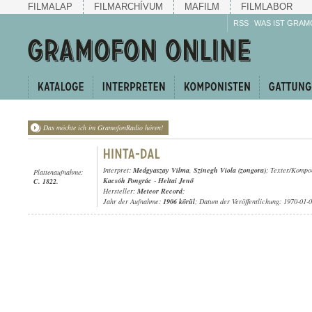
FILMALAP
FILMARCHÍVUM
MAFILM
FILMLABOR
RSS
WAS IST GRAM
Das möchte ich im GramofonRadio hören!
Interpret:
Medgyaszay Vilma
,
Szinegh Viola (zongora)
; Texter/Kompo
Plattenaufnahme:
Kacsóh Pongrác
-
Heltai Jenő
C. 1822.
Hersteller:
Meteor Record
;
Jahr der Aufnahme:
1906 körül
; Datum der Veröffentlichung: 1970-01-