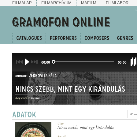
FILMALAP
FILMARCHÍVUM
MAFILM
FILMLABOR
00:00
00:00
ZERKOVITZ BÉLA
COMPOSER:
Nincs szebb, mint egy kirándulás
Keywords:
humor
85 m
KUPLÉ
GENRE:
Cím:
Nincs szebb, mint egy kirándulás
Szerző: