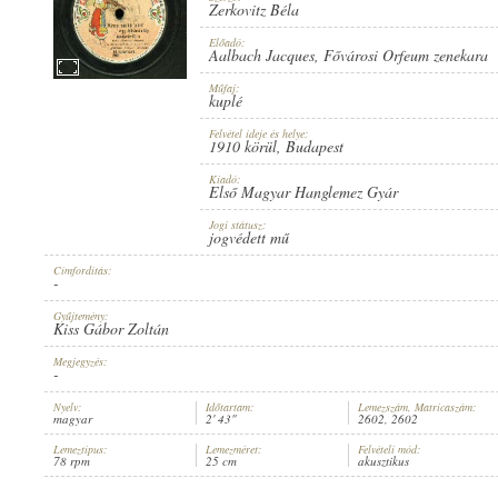
Zerkovitz Béla
Előadó:
Aalbach Jacques
,
Fővárosi Orfeum zenekara
Műfaj:
kuplé
1910 KÖRÜL
PUBLICATION:
Felvétel ideje és helye:
1910 körül
, Budapest
Kiadó:
Első Magyar Hanglemez Gyár
Jogi státusz:
jogvédett mű
Címfordítás:
ELSŐ MAGYAR HANGLEMEZ GYÁR
PUBLISHER:
-
Gyűjtemény:
Kiss Gábor Zoltán
Megjegyzés:
-
Nyelv:
Időtartam:
Lemezszám, Matricaszám:
magyar
2' 43"
2602, 2602
2602
RECORD NUMBER:
Lemeztípus:
Lemezméret:
Felvételi mód:
78 rpm
25 cm
akusztikus